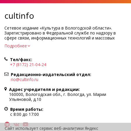
cultinfo
Сетевое издание «Культура в Вологодской области».
Зарегистрировано в Федеральной службе по надзору в
сфере связи, информационных технологий и массовых
коммуникаций.
Подробнее
Регистрационный номер и дата принятия решения о
регистрации: ЭЛ № ФС77-83275 от 19 мая 2022 г.
Тел/факс:
Учредитель КУ ВО «Информационно-аналитический центр
+7 (8172) 21-04-24
культуры»
Адрес учредителя и редакции: 160000, Вологодская обл., г.
Редакционно-издательский отдел:
Вологда, ул. Марии Ульяновой, д.10
rio@cultinfo.ru
Главный редактор — Легчанова Елена Григорьевна
Адрес учредителя и редакции:
Политика в отношении обработки персональных данных
160000, Вологодская обл., г. Вологда, ул. Марии
Ульяновой, д.10
При полном или частичном использовании информации
портала гиперссылка на cultinfo.ru обязательна.
Время работы:
Редакция не несет ответственности за достоверность
с 8:00 до 17:00
информации, содержащейся в рекламных объявлениях.
12+
Сайт использует сервис веб-аналитики Яндекс