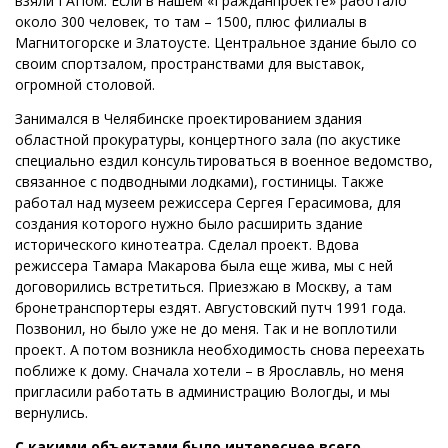
взяли ГАПом. Если в нашем «Гражданпроекте» работало
около 300 человек, то там – 1500, плюс филиалы в
Магнитогорске и Златоусте. Центральное здание было со
своим спортзалом, пространствами для выставок,
огромной столовой.
Занимался в Челябинске проектированием здания
областной прокуратуры, концертного зала (по акустике
специально ездил консультироваться в военное ведомство,
связанное с подводными лодками), гостиницы. Также
работал над музеем режиссера Сергея Герасимова, для
создания которого нужно было расширить здание
исторического кинотеатра. Сделал проект. Вдова
режиссера Тамара Макарова была еще жива, мы с ней
договорились встретиться. Приезжаю в Москву, а там
бронетранспортеры ездят. Августовский путч 1991 года.
Позвонил, но было уже не до меня. Так и не воплотили
проект. А потом возникла необходимость снова переехать
поближе к дому. Сначала хотели – в Ярославль, но меня
пригласили работать в администрацию Вологды, и мы
вернулись.
С какими объектами было интереснее всего