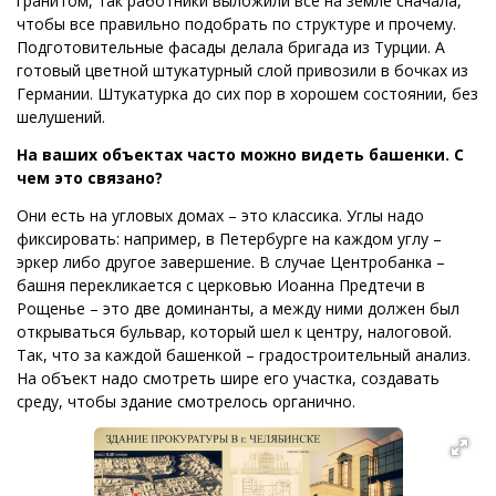
гранитом, так работники выложили все на земле сначала,
чтобы все правильно подобрать по структуре и прочему.
Подготовительные фасады делала бригада из Турции. А
готовый цветной штукатурный слой привозили в бочках из
Германии. Штукатурка до сих пор в хорошем состоянии, без
шелушений.
На ваших объектах часто можно видеть башенки. С
чем это связано?
Они есть на угловых домах – это классика. Углы надо
фиксировать: например, в Петербурге на каждом углу –
эркер либо другое завершение. В случае Центробанка –
башня перекликается с церковью Иоанна Предтечи в
Рощенье – это две доминанты, а между ними должен был
открываться бульвар, который шел к центру, налоговой.
Так, что за каждой башенкой – градостроительный анализ.
На объект надо смотреть шире его участка, создавать
среду, чтобы здание смотрелось органично.