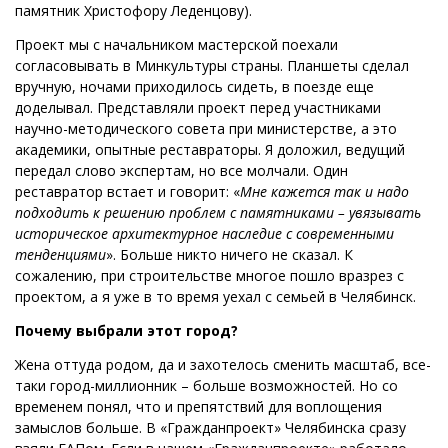
памятник Христофору Леденцову).
Проект мы с начальником мастерской поехали
согласовывать в Минкультуры страны. Планшеты сделал
вручную, ночами приходилось сидеть, в поезде еще
доделывал. Представляли проект перед участниками
научно-методического совета при министерстве, а это
академики, опытные реставраторы. Я доложил, ведущий
передал слово экспертам, но все молчали. Один
реставратор встает и говорит: «
Мне кажется так и надо
подходить к решению проблем с памятниками – увязывать
историческое архитектурное наследие с современными
тенденциями
». Больше никто ничего не сказал. К
сожалению, при строительстве многое пошло вразрез с
проектом, а я уже в то время уехал с семьей в Челябинск.
Почему выбрали этот город?
Жена оттуда родом, да и захотелось сменить масштаб, все-
таки город-миллионник – больше возможностей. Но со
временем понял, что и препятствий для воплощения
замыслов больше. В «Гражданпроект» Челябинска сразу