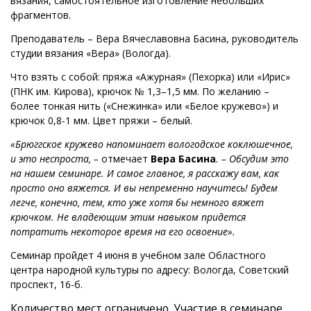
вязания, самостоятельное изготовление небольших
фрагментов.
Преподаватель – Вера Вячеславовна Басина, руководитель
студии вязания «Вера» (Вологда).
Что взять с собой: пряжа «Ажурная» (Пехорка) или «Ирис»
(ПНК им. Кирова), крючок № 1,3–1,5 мм. По желанию –
более тонкая нить («Снежинка» или «Белое кружево») и
крючок 0,8-1 мм. Цвет пряжи – белый.
«Брюггское кружево напоминает вологодское коклюшечное,
и это неспроста, –
отмечает
Вера Басина
. – Обсудим это
на нашем семинаре. И самое главное, я расскажу вам, как
просто оно вяжется. И вы непременно научитесь! Будем
легче, конечно, тем, кто уже хотя бы немного вяжет
крючком. Не владеющим этим навыком придется
потратить некоторое время на его освоение».
Семинар пройдет 4 июня в учебном зале Областного
центра народной культуры по адресу: Вологда, Советский
проспект, 16-б.
Количество мест ограничено. Участие в семинаре