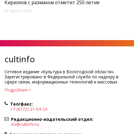
Кириллов с размахом отметит 250-летие
07 августа 2026
cultinfo
Сетевое издание «Культура в Вологодской области».
Зарегистрировано в Федеральной службе по надзору в
сфере связи, информационных технологий и массовых
коммуникаций.
Подробнее
Регистрационный номер и дата принятия решения о
регистрации: ЭЛ № ФС77-83275 от 19 мая 2022 г.
Тел/факс:
Учредитель КУ ВО «Информационно-аналитический центр
+7 (8172) 21-04-24
культуры»
Адрес учредителя и редакции: 160000, Вологодская обл., г.
Редакционно-издательский отдел:
Вологда, ул. Марии Ульяновой, д.10
rio@cultinfo.ru
Главный редактор — Легчанова Елена Григорьевна