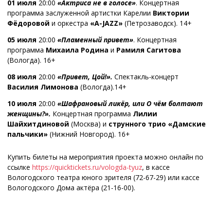
01 июля
20:00
«Актриса не в голосе»
. Концертная
программа заслуженной артистки Карелии
Виктории
Фёдоровой
и оркестра
«A-JAZZ»
(Петрозаводск). 14+
05 июля
20:00
«Пламенный привет»
. Концертная
программа
Михаила Родина
и
Рамиля Сагитова
(Вологда). 16+
08 июля
20:00
«Привет, Цой!».
Спектакль-концерт
Василия Лимонова
(Вологда).14+
10 июля
20:00
«Шафрановый ликёр, или О чём болтают
женщины?».
Концертная программа
Лилии
Шайхитдиновой
(Москва) и
струнного трио «Дамские
пальчики»
(Нижний Новгород). 16+
Купить билеты на мероприятия проекта можно онлайн по
ссылке
https://quicktickets.ru/vologda-tyuz
, в кассе
Вологодского театра юного зрителя (72-67-29) или кассе
Вологодского Дома актёра (21-16-00).