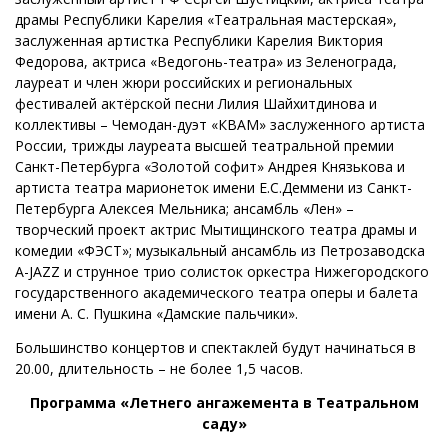
драмы Республики Карелия «Театральная мастерская»,
заслуженная артистка Республики Карелия Виктория
Федорова, актриса «Ведогонь-театра» из Зеленограда,
лауреат и член жюри российских и региональных
фестивалей актёрской песни Лилия Шайхитдинова и
коллективы – Чемодан-дуэт «КВАМ» заслуженного артиста
России, трижды лауреата высшей театральной премии
Санкт-Петербурга «Золотой софит» Андрея Князькова и
артиста театра марионеток имени Е.С.Деммени из Санкт-
Петербурга Алексея Мельника; ансамбль «Лен» –
творческий проект актрис Мытищинского театра драмы и
комедии «ФЭСТ»; музыкальный ансамбль из Петрозаводска
A-JAZZ и струнное трио солисток оркестра Нижегородского
государственного академического театра оперы и балета
имени А. С. Пушкина «Дамские пальчики».
Большинство концертов и спектаклей будут начинаться в
20.00, длительность – не более 1,5 часов.
Программа «Летнего ангажемента в Театральном
саду»