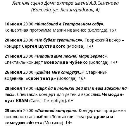
Летняя сцена Дома актера имени А.В.Семенова
(Вологда, ул. Ленинградская, 4)
16 июня
20:00
«КиноSound в Театральном саду».
Концертная программа Марии Иваненко (Вологда). 16+
20 июня
20:00
«Не будем суетиться».
Творческий вечер –
концерт
Сергея Шустицкого
(Москва). 14+
21 июня
20:00
«Напиши мне песню. Марк Бернес».
Спектакль-концерт
Всеволода Чубенко
(Вологда). 14+
26 июня
20:00
«Дайте мне старуху!..»
. Старинный
водевиль.
«Свой театр»
(Вологда). 16+
28 июня
19:00
«Цирк да и только! или Мы к вам заехали на
час!».
Спектакль-концерт для детей и взрослых.
Чемодан-
дуэт КВАМ
(Санкт-Петербург). 6+
29 июня
20:00
«Льняной концерт».
Концертная программа
вокального ансамбля «Лён» актрис
театра драмы и
комедии «Фэст»
(Мытищи). 14+