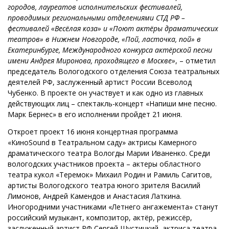
городов, лауреатов исполнительских фестивалей,
проводимых региональными отделениями СТД РФ –
фестивалей «Весёлая коза» и «Поют актёры драматических
театров» в Нижнем Новгороде, «Пой, ласточка, пой» в
Екатеринбурге, Международного конкурса актёрской песни
имени Андрея Миронова, проходящего в Москве»
, – отметил
председатель Вологодского отделения Союза театральных
деятелей РФ, заслуженный артист России Всеволод
Чубенко. В проекте он участвует и как одно из главных
действующих лиц – спектакль-концерт «Напиши мне песню.
Марк Бернес» в его исполнении пройдет 21 июня.
Откроет проект 16 июня концертная программа
«КиноSound в Театральном саду» актрисы Камерного
драматического театра Вологды Марии Иваненко. Среди
вологодских участников проекта – актеры областного
театра кукол «Теремок» Михаил Родин и Рамиль Сагитов,
артисты Вологодского театра юного зрителя Василий
Лимонов, Андрей Камендов и Анастасия Латкина.
Иногородними участниками «Летнего ангажемента» станут
российский музыкант, композитор, актёр, режиссёр,
заслуженный артист РФ Сергей Шустицкий, актриса театра