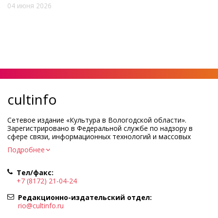
04 июня 2026
cultinfo
Сетевое издание «Культура в Вологодской области».
Зарегистрировано в Федеральной службе по надзору в
сфере связи, информационных технологий и массовых
коммуникаций.
Подробнее
Регистрационный номер и дата принятия решения о
регистрации: ЭЛ № ФС77-83275 от 19 мая 2022 г.
Тел/факс:
Учредитель КУ ВО «Информационно-аналитический центр
+7 (8172) 21-04-24
культуры»
Адрес учредителя и редакции: 160000, Вологодская обл., г.
Редакционно-издательский отдел:
Вологда, ул. Марии Ульяновой, д.10
rio@cultinfo.ru
Главный редактор — Легчанова Елена Григорьевна