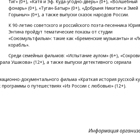
Тиг» (0+), «Катя и Эф. Куда-угодно-дверь» (0+), «Волшебный
фонарь» (0+), «Туган-Батыр» (0+), «Добрыня Никитич и Змей
Горыныч» (0+), а также выпуски сказок народов России.
К 90-летию советского и российского поэта-песенника Юри
Энтина пройдут тематические показы от студии
«Союзмультфильм»: такие как «Бременские музыканты» и «Л
корабль».
Среди семейных фильмов: «Испытание аулом» (6+), «Сокров
ирала Ушакова» (12+), а также выпуски детективного сериала
имационно-документального фильма «Краткая история русской к
к программы о путешествиях «Из России с любовью» (12+).
Информация организ