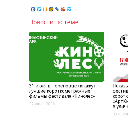
Новости по теме
31 июля в Череповце покажут
Показ
лучшие короткометражные
фестив
фильмы фестиваля «Кинолес»
корот
«АртК
27 июля 2026
в улич
09 июля