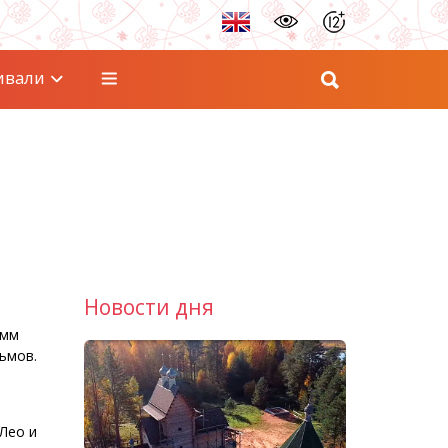
ивали
Новости дня
амм
ьмов.
Лео и