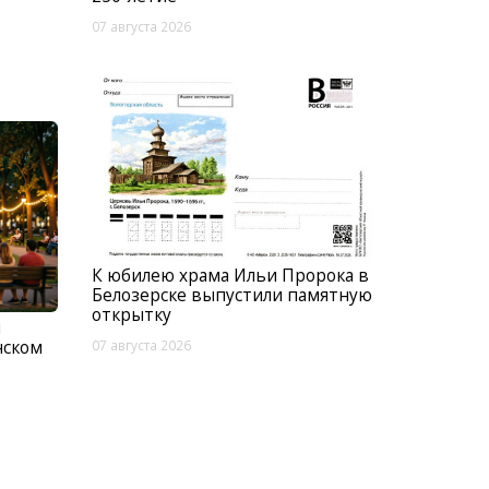
07 августа 2026
К юбилею храма Ильи Пророка в
Белозерске выпустили памятную
открытку
м
нском
07 августа 2026