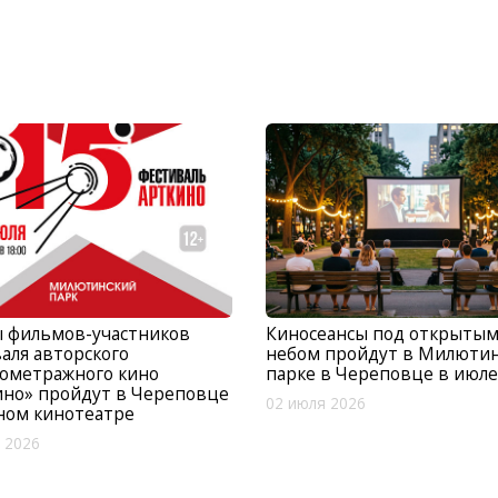
ы фильмов-участников
Киносеансы под открыты
аля авторского
небом пройдут в Милюти
кометражного кино
парке в Череповце в июле
ино» пройдут в Череповце
02 июля 2026
ном кинотеатре
 2026