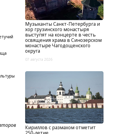
Музыканты Санкт-Петербурга и
я
хор грузинского монастыря
выступят на концерте в честь
етучий
освящения храма в Синозерском
монастыре Чагодощенского
округа
ища
07 августа 2026
ультуры
аторов
Кириллов с размахом отметит
250-летие