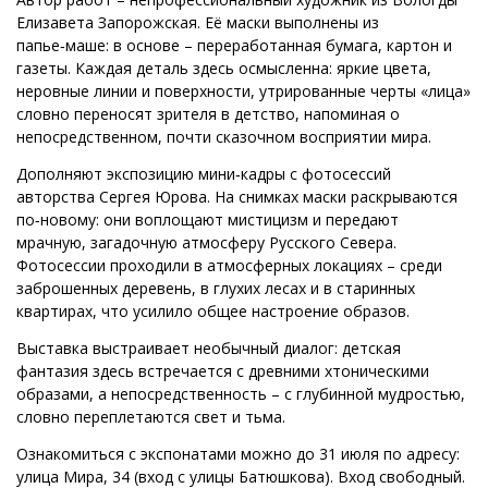
Елизавета Запорожская. Её маски выполнены из
папье‑маше: в основе – переработанная бумага, картон и
газеты. Каждая деталь здесь осмысленна: яркие цвета,
неровные линии и поверхности, утрированные черты «лица»
словно переносят зрителя в детство, напоминая о
непосредственном, почти сказочном восприятии мира.
Дополняют экспозицию мини‑кадры с фотосессий
авторства Сергея Юрова. На снимках маски раскрываются
по‑новому: они воплощают мистицизм и передают
мрачную, загадочную атмосферу Русского Севера.
Фотосессии проходили в атмосферных локациях – среди
заброшенных деревень, в глухих лесах и в старинных
квартирах, что усилило общее настроение образов.
Выставка выстраивает необычный диалог: детская
фантазия здесь встречается с древними хтоническими
образами, а непосредственность – с глубинной мудростью,
словно переплетаются свет и тьма.
Ознакомиться с экспонатами можно до 31 июля по адресу:
улица Мира, 34 (вход с улицы Батюшкова). Вход свободный.