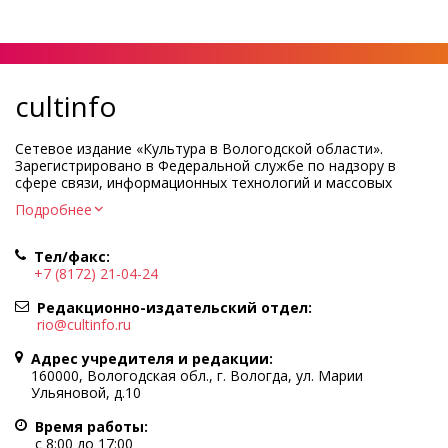
cultinfo
Сетевое издание «Культура в Вологодской области».
Зарегистрировано в Федеральной службе по надзору в
сфере связи, информационных технологий и массовых
коммуникаций.
Подробнее
Регистрационный номер и дата принятия решения о
регистрации: ЭЛ № ФС77-83275 от 19 мая 2022 г.
Тел/факс:
Учредитель КУ ВО «Информационно-аналитический центр
+7 (8172) 21-04-24
культуры»
Адрес учредителя и редакции: 160000, Вологодская обл., г.
Редакционно-издательский отдел:
Вологда, ул. Марии Ульяновой, д.10
rio@cultinfo.ru
Главный редактор — Легчанова Елена Григорьевна
Адрес учредителя и редакции:
Политика в отношении обработки персональных данных
160000, Вологодская обл., г. Вологда, ул. Марии
Ульяновой, д.10
При полном или частичном использовании информации
портала гиперссылка на cultinfo.ru обязательна.
Время работы:
Редакция не несет ответственности за достоверность
с 8:00 до 17:00