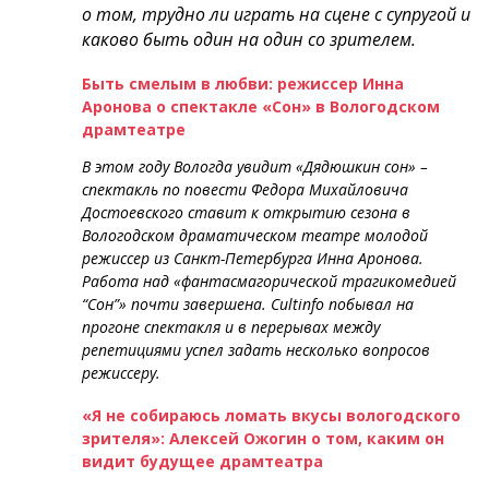
о том, трудно ли играть на сцене с супругой и
каково быть один на один со зрителем.
Быть смелым в любви: режиссер Инна
Аронова о спектакле «Сон» в Вологодском
драмтеатре
В этом году Вологда увидит «Дядюшкин сон» –
спектакль по повести Федора Михайловича
Достоевского ставит к открытию сезона в
Вологодском драматическом театре молодой
режиссер из Санкт-Петербурга Инна Аронова.
Работа над «фантасмагорической трагикомедией
“Сон”» почти завершена. Cultinfo побывал на
прогоне спектакля и в перерывах между
репетициями успел задать несколько вопросов
режиссеру.
«Я не собираюсь ломать вкусы вологодского
зрителя»: Алексей Ожогин о том, каким он
видит будущее драмтеатра