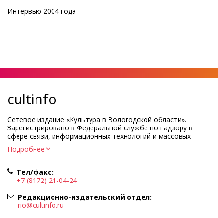
Интервью 2004 года
cultinfo
Сетевое издание «Культура в Вологодской области».
Зарегистрировано в Федеральной службе по надзору в
сфере связи, информационных технологий и массовых
коммуникаций.
Подробнее
Регистрационный номер и дата принятия решения о
регистрации: ЭЛ № ФС77-83275 от 19 мая 2022 г.
Тел/факс:
Учредитель КУ ВО «Информационно-аналитический центр
+7 (8172) 21-04-24
культуры»
Адрес учредителя и редакции: 160000, Вологодская обл., г.
Редакционно-издательский отдел:
Вологда, ул. Марии Ульяновой, д.10
rio@cultinfo.ru
Главный редактор — Легчанова Елена Григорьевна