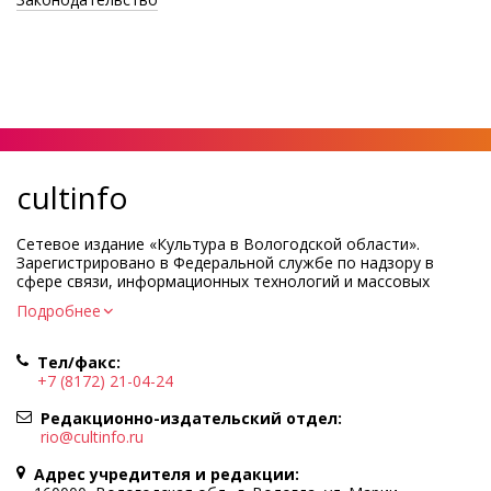
cultinfo
Сетевое издание «Культура в Вологодской области».
Зарегистрировано в Федеральной службе по надзору в
сфере связи, информационных технологий и массовых
коммуникаций.
Подробнее
Регистрационный номер и дата принятия решения о
регистрации: ЭЛ № ФС77-83275 от 19 мая 2022 г.
Тел/факс:
Учредитель КУ ВО «Информационно-аналитический центр
+7 (8172) 21-04-24
культуры»
Адрес учредителя и редакции: 160000, Вологодская обл., г.
Редакционно-издательский отдел:
Вологда, ул. Марии Ульяновой, д.10
rio@cultinfo.ru
Главный редактор — Легчанова Елена Григорьевна
Адрес учредителя и редакции:
Политика в отношении обработки персональных данных