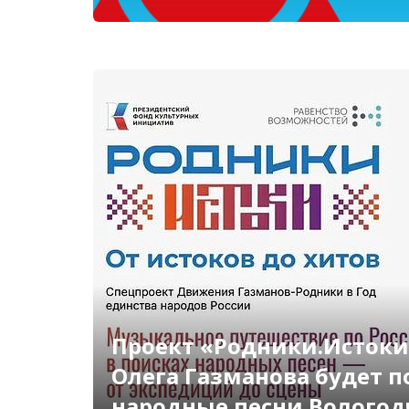
Проект «Родники.Истоки
Олега Газманова будет 
народные песни Волого