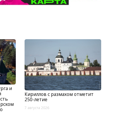
рга и
я
Кириллов с размахом отметит
есть
250-летие
ерском
7 августа 2026
о