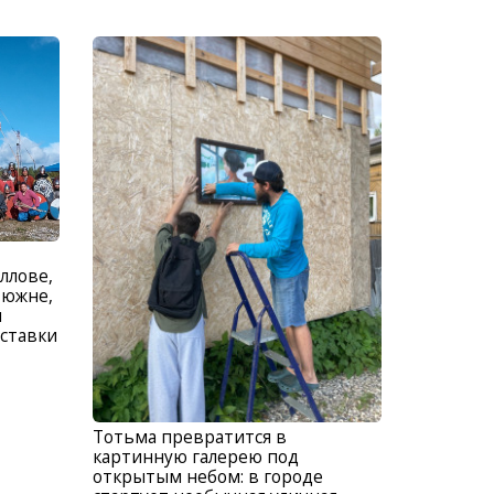
ллове,
тюжне,
и
ставки
Тотьма превратится в
картинную галерею под
открытым небом: в городе