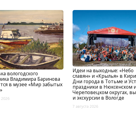
Идеи на выходные: «Небо
ка вологодского
славян» и «Крылья» в Кири
ника Владимира Баринова
Дни города в Тотьме и Ус
тся в музее «Мир забытых
праздники в Нюксенском 
»
Череповецком округах, вы
и экскурсии в Вологде
а 2026
7 августа 2026