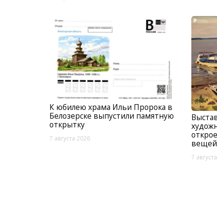
К юбилею храма Ильи Пророка в
Белозерске выпустили памятную
Выстав
открытку
худож
открое
7 августа 2026
вещей
7 август