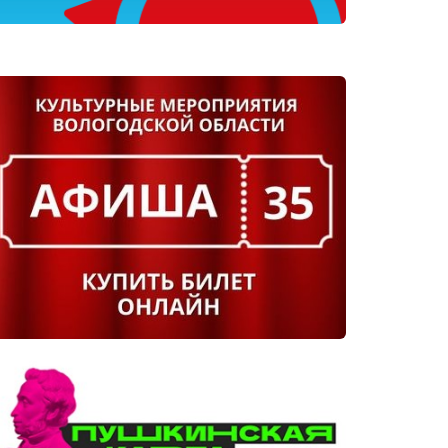
ва дня музыки, истории, традици
ультуры Русского Севера на берегу
олная программа фестиваля «Небо