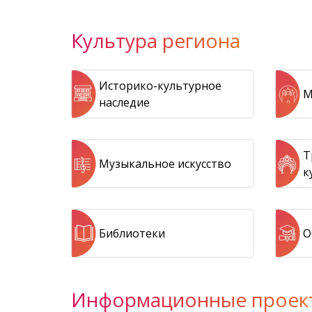
Культура региона
Историко-культурное
М
наследие
Т
Музыкальное искусство
к
Библиотеки
О
Информационные проек