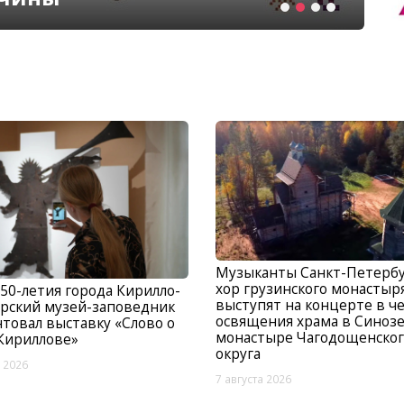
Музыканты Санкт-Петербу
хор грузинского монастыр
250-летия города Кирилло-
выступят на концерте в ч
рский музей-заповедник
освящения храма в Синоз
товал выставку «Слово о
монастыре Чагодощенског
Кириллове»
округа
а 2026
7 августа 2026