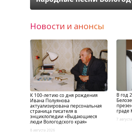
Новости и анонсы
В год 
К 100-летию со дня рождения
Белозе
Ивана Полуянова
презен
актуализирована персональная
граде 
страница писателя в
энциклопедии «Выдающиеся
7 август
люди Вологодского края»
8 августа 2026