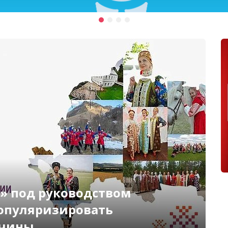
» под руководством
Д
популяризировать
к
дчины
п