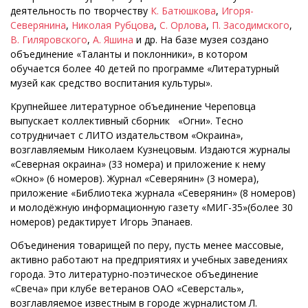
деятельность по творчеству
К. Батюшкова
,
Игоря-
Северянина
,
Николая Рубцова
,
С. Орлова
,
П. Засодимского
,
В. Гиляровского
,
А. Яшина
и др. На базе музея создано
объединение «Таланты и поклонники», в котором
обучается более 40 детей по программе «Литературный
музей как средство воспитания культуры».
Крупнейшее литературное объединение Череповца
выпускает коллективный сборник «Огни». Тесно
сотрудничает с ЛИТО издательством «Окраина»,
возглавляемым Николаем Кузнецовым. Издаются журналы
«Северная окраина» (33 номера) и приложение к нему
«Окно» (6 номеров). Журнал «Северянин» (3 номера),
приложение «Библиотека журнала «Северянин» (8 номеров)
и молодёжную информационную газету «МИГ-35»(более 30
номеров) редактирует Игорь Эпанаев.
Объединения товарищей по перу, пусть менее массовые,
активно работают на предприятиях и учебных заведениях
города. Это литературно-поэтическое объединение
«Свеча» при клубе ветеранов ОАО «Северсталь»,
возглавляемое известным в городе журналистом Л.