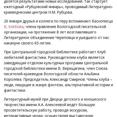
делятся результатами новых исследований. Так стартует
ежегодный «Рубцовский январь», проводимый Литературно-
краеведческим центром Н.М. Рубцова.
20 января друзья и коллеги по перу вспоминают баснописца
В. Хлебова
, члена правления Вологодской писательской
организации, на протяжение 8 лет возглавлявшего
Литературное объединение Череповца и ушедшего от нас
накануне своего 65-летия.
При Центральной городской библиотеке работает Клуб
любителей фантастики. Руководителем клуба является
заведующая отделом культурных программ Центральной
городской библиотеки имени В. Верещагина, член Союза
писателей-краеведов Вологодской области Альбина
Королёва. Председатель Александр Смирнов. Члены клуба –
люди, пишущие в жанре фэнтези, альтернативной истории и
фантастики.
Литературный музей при Дворце детского и юношеского
творчества имени А.А. Алексеевой ведёт большую
просветительскую работу, проводя экскурсии,
интерактивные уроки, осуществляя выставочную