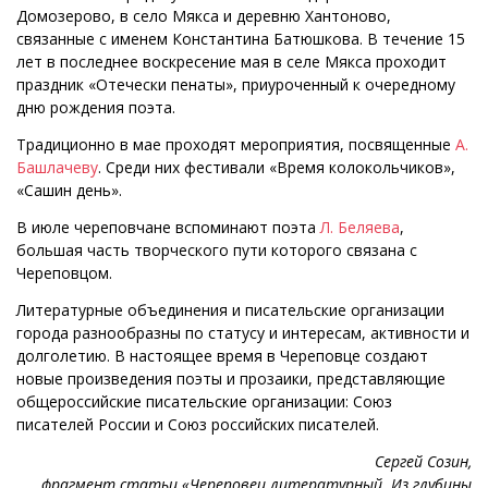
Домозерово, в село Мякса и деревню Хантоново,
связанные с именем Константина Батюшкова. В течение 15
лет в последнее воскресение мая в селе Мякса проходит
праздник «Отечески пенаты», приуроченный к очередному
дню рождения поэта.
Традиционно в мае проходят мероприятия, посвященные
А.
Башлачеву
. Среди них фестивали «Время колокольчиков»,
«Сашин день».
В июле череповчане вспоминают поэта
Л. Беляева
,
большая часть творческого пути которого связана с
Череповцом.
Литературные объединения и писательские организации
города разнообразны по статусу и интересам, активности и
долголетию. В настоящее время в Череповце создают
новые произведения поэты и прозаики, представляющие
общероссийские писательские организации: Союз
писателей России и Союз российских писателей.
Сергей Созин,
фрагмент статьи «Череповец литературный. Из глубины