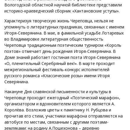
Вологодской областной научной библиотеке представили
историко-краеведческий сборник «Хантановские уступы».
Характеризуя творческую жизнь Череповца, нельзя не
упомянуть о литературных праздниках, связанных с именем
Игоря-Северянина. В мае, в фамильной усадьбе Лотаревых
во Владимировке литературная общественность
Череповца традиционным поэтическим турниром «Король
поэтов» отмечает день рождения Игоря-Северянина. В
Доме знаний работает гостиная поэта Игоря-Северянина
«О, пленительный Серебряный век!». В марте проходит
межрегиональный фестиваль-конкурс исполнителей
русского романса «Классические розы» имени Игоря
Северянина.
Накануне Дня славянской письменности и культуры в
Череповце проходит ежегодный «Поэтический марафон»,
организатором и вдохновителем которого является А.
Королёва. Возложив цветы к памятнику Н. Рубцова и
прочитав его стихи, участники марафона отправляются на
автобусе по местам, связанным с другими поэтами-
земляками: на родину А.Пошехонова – деревню