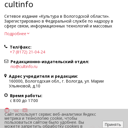
cultinfo
Сетевое издание «Культура в Вологодской области».
Зарегистрировано в Федеральной службе по надзору в
сфере связи, информационных технологий и массовых
коммуникаций.
Подробнее
Регистрационный номер и дата принятия решения о
регистрации: ЭЛ № ФС77-83275 от 19 мая 2022 г.
Тел/факс:
Учредитель КУ ВО «Информационно-аналитический центр
+7 (8172) 21-04-24
культуры»
Адрес учредителя и редакции: 160000, Вологодская обл., г.
Редакционно-издательский отдел:
Вологда, ул. Марии Ульяновой, д.10
rio@cultinfo.ru
Главный редактор — Легчанова Елена Григорьевна
Адрес учредителя и редакции:
Политика в отношении обработки персональных данных
160000, Вологодская обл., г. Вологда, ул. Марии
Ульяновой, д.10
При полном или частичном использовании информации
портала гиперссылка на cultinfo.ru обязательна.
Время работы:
Редакция не несет ответственности за достоверность
с 8:00 до 17:00
информации, содержащейся в рекламных объявлениях.
12+
Сайт использует сервис веб-аналитики Яндекс
метрика и технологию cookie, чтобы
пользоваться сайтом было удобнее. Вы
Принять
можете запретить обработку cookies в