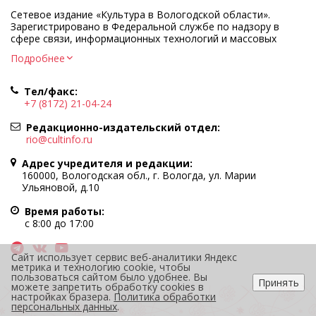
Сетевое издание «Культура в Вологодской области».
Зарегистрировано в Федеральной службе по надзору в
сфере связи, информационных технологий и массовых
коммуникаций.
Подробнее
Регистрационный номер и дата принятия решения о
регистрации: ЭЛ № ФС77-83275 от 19 мая 2022 г.
Тел/факс:
Учредитель КУ ВО «Информационно-аналитический центр
+7 (8172) 21-04-24
культуры»
Адрес учредителя и редакции: 160000, Вологодская обл., г.
Редакционно-издательский отдел:
Вологда, ул. Марии Ульяновой, д.10
rio@cultinfo.ru
Главный редактор — Легчанова Елена Григорьевна
Адрес учредителя и редакции:
Политика в отношении обработки персональных данных
160000, Вологодская обл., г. Вологда, ул. Марии
Ульяновой, д.10
При полном или частичном использовании информации
портала гиперссылка на cultinfo.ru обязательна.
Время работы:
Редакция не несет ответственности за достоверность
с 8:00 до 17:00
информации, содержащейся в рекламных объявлениях.
12+
Сайт использует сервис веб-аналитики Яндекс
метрика и технологию cookie, чтобы
пользоваться сайтом было удобнее. Вы
Принять
можете запретить обработку cookies в
настройках бразера.
Политика обработки
персональных данных
.