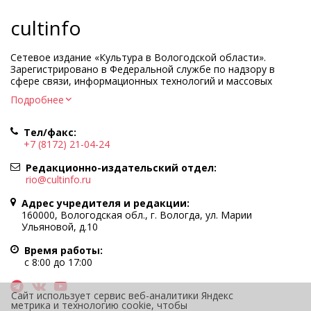
cultinfo
Сетевое издание «Культура в Вологодской области».
Зарегистрировано в Федеральной службе по надзору в
сфере связи, информационных технологий и массовых
коммуникаций.
Подробнее
Регистрационный номер и дата принятия решения о
регистрации: ЭЛ № ФС77-83275 от 19 мая 2022 г.
Тел/факс:
Учредитель КУ ВО «Информационно-аналитический центр
+7 (8172) 21-04-24
культуры»
Адрес учредителя и редакции: 160000, Вологодская обл., г.
Редакционно-издательский отдел:
Вологда, ул. Марии Ульяновой, д.10
rio@cultinfo.ru
Главный редактор — Легчанова Елена Григорьевна
Адрес учредителя и редакции:
Политика в отношении обработки персональных данных
160000, Вологодская обл., г. Вологда, ул. Марии
Ульяновой, д.10
При полном или частичном использовании информации
портала гиперссылка на cultinfo.ru обязательна.
Время работы:
Редакция не несет ответственности за достоверность
с 8:00 до 17:00
информации, содержащейся в рекламных объявлениях.
12+
Сайт использует сервис веб-аналитики Яндекс
метрика и технологию cookie, чтобы