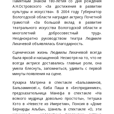
Памятным Знаком 180-летия со Дня рождения
А.Н.Островского «За достижения в развитии
культуры и искусства». В 2004 году Губернатор
Вологодской области наградил актрису Почетной
грамотой «За большой вклад в развитие
театрального искусства Вологодской области и
многолетний добросовестный труд».
Неоднократно руководством театра Людмиле
Лихачевой объявлялась благодарность.
Сценическая жизнь Людмилы Лихачевой всегда
была яркой и насыщенной. Несмотря на то, что не
всегда актрисе доставались главные роли, она
умела блеснуть, запомниться, удивить с первой
минуты появления на сцене.
Кухарка Матрена в спектакле «Бальзаминов,
Бальзаминов!..», баба Паша в «Бесприданнике»,
предсказательница Манефа в спектакле «На
всякого мудреца довольно простоты», тетушка
Кэто в «Невесте из Имеретии», Понсия в «Доме
Бернарды Альбы», Шанель в спектакле «О, эти