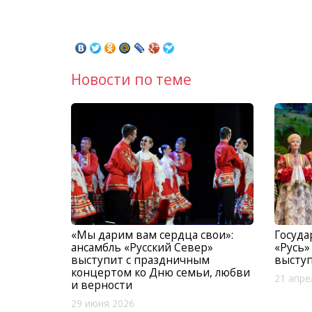
Новости по теме
«Мы дарим вам сердца свои»:
Госуда
ансамбль «Русский Север»
«Русь»
выступит с праздничным
выступ
концертом ко Дню семьи, любви
21 апре
и верности
29 июня 2026