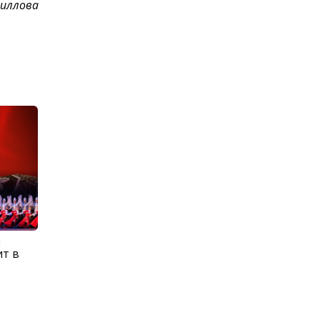
риллова
а
ит в