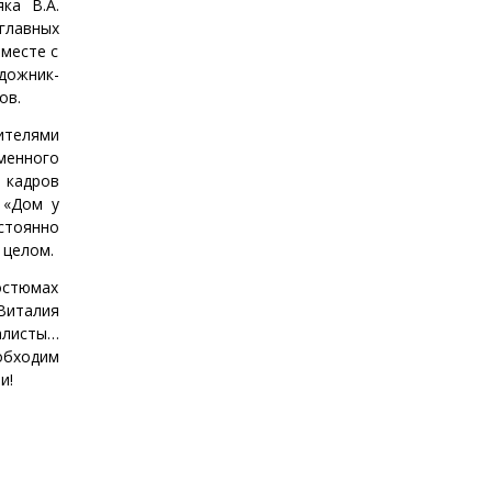
ка В.А.
 главных
Вместе с
дожник-
ов.
телями
менного
 кадров
 «Дом у
стоянно
 целом.
остюмах
Виталия
алисты…
еобходим
ми!