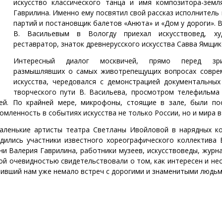
искусство классического танца и имя композитора-земля
Гаврилина. Именно ему посвятил свой рассказ исполнитель
партий и постановщик балетов «Анюта» и «Дом у дороги». 
В. Васильевым в Вологду приехал искусствовед, ху
реставратор, знаток древнерусского искусства Савва Ямщик
Интересный диалог москвичей, прямо перед зри
размышлявших о самых животрепещущих вопросах совре
искусства, чередовался с демонстрацией документальных
творческого пути В. Васильева, просмотром телефильма
ей. По крайней мере, микрофоны, стоящие в зале, были по
мленность в событиях искусства не только России, но и мира в
маленькие артисты театра Светланы Ивойловой в нарядных к
дились участники известного хореографического коллектива 
ни Валерия Гаврилина, работники музеев, искусствоведы, журн
ой очевидностью свидетельствовали о том, как интересен и н
ривший нам уже немало встреч с дорогими и знаменитыми людь