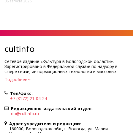
08 августа 2026
cultinfo
Сетевое издание «Культура в Вологодской области».
Зарегистрировано в Федеральной службе по надзору в
сфере связи, информационных технологий и массовых
коммуникаций.
Подробнее
Регистрационный номер и дата принятия решения о
регистрации: ЭЛ № ФС77-83275 от 19 мая 2022 г.
Тел/факс:
Учредитель КУ ВО «Информационно-аналитический центр
+7 (8172) 21-04-24
культуры»
Адрес учредителя и редакции: 160000, Вологодская обл., г.
Редакционно-издательский отдел:
Вологда, ул. Марии Ульяновой, д.10
rio@cultinfo.ru
Главный редактор — Легчанова Елена Григорьевна
Адрес учредителя и редакции:
Политика в отношении обработки персональных данных
160000, Вологодская обл., г. Вологда, ул. Марии