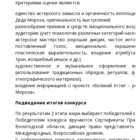
Критериями оценки являются:
единство актерского замысла и органичность воплощен
Деда Мороза, оригинальность выступлений;
разнообразие приемов и средств эмоционального возде
аудиторию (учет психологии различных категорий населе
актерское мастерство (хорошая дикция, чистое интон
поставленный голос, эмоционально окрашенна
пластическая выразительность, владение атрибутами
трон, волшебный мешок и др.);
художественное и музыкальное оформление выст
(использование традиционных обрядов, ритуалов, фол
этнографического материала);
владение информацией о проекте «Великий Устюг – ро
Мороза».
Подведение итогов конкурса
По результатам 2 этапа жюри выбирает победителей кон
Победителям конкурса вручаются Сертификаты Прави
Вологодской области, дающие право представлять р
Международных, Всероссийских уровнях.
С победителями конкурса заключаются договоры на 