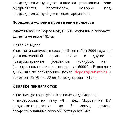
председательствующего является решающим. Реше
оформляется протоколом, который подпис
председательствующим и секретарем жюри.
Порядок и условия проведения конкурса
Участниками конкурса могут быть мужчины в возрасте 
25 лет и не ниже 185 см.
1 этап конкурса
Участники конкурса в срок до 3 сентября 2009 года нап
уполномоченный орган заявки и другие мат
предусмотренные условиями конкурса, на б
(электронном) носителе по адресу: 160000 г. Вологда, ул.
д. 37, или по электронной почте:
depcult@cultinfo.ru
. (к
телефон: 75-79-04, 72-66-12; код города - 8172).
К заявке прилагаются:
• цветная фотография в костюме Деда Мороза;
• видеоролик на тему «Я - Дед Мороз» на DVD-
продолжительностью до 5 минут, демонстр
профессиональные возможности участника;