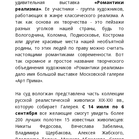
удивительная выставка
«Романтики
реализма»
. Ее участники - группа художников,
работающих в жанре классического реализма. А
так как основа их творчества - это пейзажи
разных уголков нашей страны, будь то
Вологодчина, Коломна, Подмосковье, Кострома
или другие красивые места нашей необъятной
родины, то этих людей по праву можно считать
настоящими романтиками современности. Вот
так скромное и простое название творческого
объединения художников «Романтики реализма»
дало имя большой выставке Московской галереи
«Арт Прима».
На суд вологжан представлена часть коллекции
русской реалистической живописи XIX-XXI вв.,
которую собирает Галерея.
С 14 июля по 6
сентября
все желающие смогут увидеть более
200 лучших полотен 15 известных живописцев:
Никиты Федосова, Вячеслава Забелина,
Владимира Щербакова, Алексея Жабского,