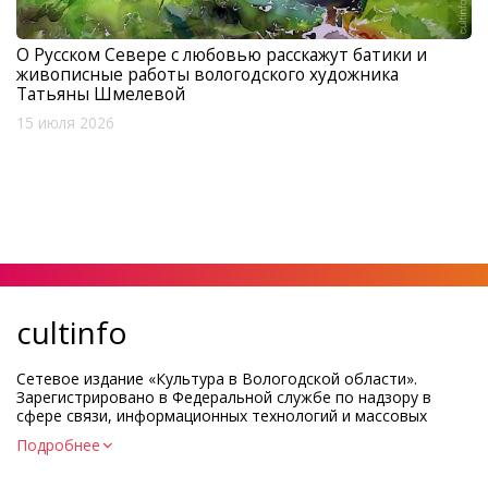
О Русском Севере с любовью расскажут батики и
живописные работы вологодского художника
Татьяны Шмелевой
15 июля 2026
cultinfo
Сетевое издание «Культура в Вологодской области».
Зарегистрировано в Федеральной службе по надзору в
сфере связи, информационных технологий и массовых
коммуникаций.
Подробнее
Регистрационный номер и дата принятия решения о
регистрации: ЭЛ № ФС77-83275 от 19 мая 2022 г.