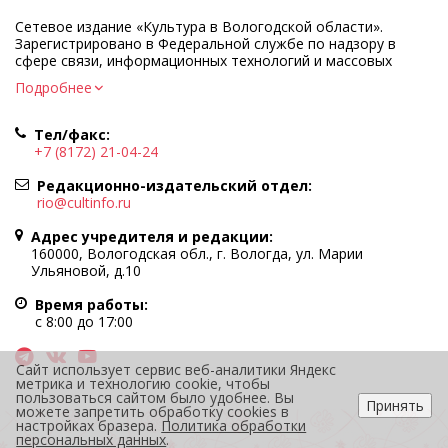
Сетевое издание «Культура в Вологодской области».
Зарегистрировано в Федеральной службе по надзору в
сфере связи, информационных технологий и массовых
коммуникаций.
Подробнее
Регистрационный номер и дата принятия решения о
регистрации: ЭЛ № ФС77-83275 от 19 мая 2022 г.
Тел/факс:
Учредитель КУ ВО «Информационно-аналитический центр
+7 (8172) 21-04-24
культуры»
Адрес учредителя и редакции: 160000, Вологодская обл., г.
Редакционно-издательский отдел:
Вологда, ул. Марии Ульяновой, д.10
rio@cultinfo.ru
Главный редактор — Легчанова Елена Григорьевна
Адрес учредителя и редакции:
Политика в отношении обработки персональных данных
160000, Вологодская обл., г. Вологда, ул. Марии
Ульяновой, д.10
При полном или частичном использовании информации
портала гиперссылка на cultinfo.ru обязательна.
Время работы:
Редакция не несет ответственности за достоверность
с 8:00 до 17:00
информации, содержащейся в рекламных объявлениях.
12+
Сайт использует сервис веб-аналитики Яндекс
метрика и технологию cookie, чтобы
пользоваться сайтом было удобнее. Вы
Принять
можете запретить обработку cookies в
настройках бразера.
Политика обработки
персональных данных
.