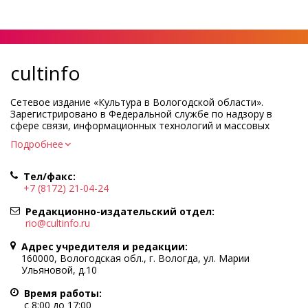
cultinfo
Сетевое издание «Культура в Вологодской области».
Зарегистрировано в Федеральной службе по надзору в
сфере связи, информационных технологий и массовых
коммуникаций.
Подробнее
Регистрационный номер и дата принятия решения о
регистрации: ЭЛ № ФС77-83275 от 19 мая 2022 г.
Тел/факс:
Учредитель КУ ВО «Информационно-аналитический центр
+7 (8172) 21-04-24
культуры»
Адрес учредителя и редакции: 160000, Вологодская обл., г.
Редакционно-издательский отдел:
Вологда, ул. Марии Ульяновой, д.10
rio@cultinfo.ru
Главный редактор — Легчанова Елена Григорьевна
Адрес учредителя и редакции:
Политика в отношении обработки персональных данных
160000, Вологодская обл., г. Вологда, ул. Марии
Ульяновой, д.10
При полном или частичном использовании информации
портала гиперссылка на cultinfo.ru обязательна.
Время работы:
Редакция не несет ответственности за достоверность
с 8:00 до 17:00