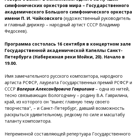
симфонических оркестров мира – Государственного
академического Большого симфонического оркестра
имени П. И. Чайковского
(художественный руководитель
и главный дирижер – народный артист СССР Владимир
Федосеев).
Программа состолась 16 сентября в концертном зале
Государственной академической Капеллы Санкт-
Петербурга (Набережная реки Мойки, 20). Начало в
19.00.
Имя замечательного русского композитора, народного
артиста РСФСР, лауреата Государственных премий РСФСР и
СССР
Валерия Александровича Гаврилина
– одна из нитей,
тесно связывающих Вологодчину – родину В.А. Гаврилина,
край, из которого он "вынес главную тему своего
творчества", – и Санкт-Петербург, давший возможность
раскрыться удивительному, редкому по силе и масштабу
таланту композитора.
Непременной составляющей репертуара Государственного