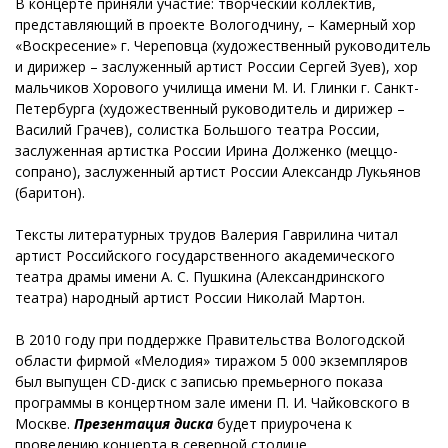
В концерте приняли участие: творческий коллектив,
представляющий в проекте Вологодчину, – Камерный хор
«Воскресение» г. Череповца (художественный руководитель
и дирижер – заслуженный артист России Сергей Зуев), хор
мальчиков Хорового училища имени М. И. Глинки г. Санкт-
Петербурга (художественный руководитель и дирижер –
Василий Грачев), солистка Большого театра России,
заслуженная артистка России Ирина Долженко (меццо-
сопрано), заслуженный артист России Александр Лукьянов
(баритон).
Тексты литературных трудов Валерия Гаврилина читал
артист Российского государственного академического
театра драмы имени А. С. Пушкина (Александринского
театра) народный артист России Николай Мартон.
В 2010 году при поддержке Правительства Вологодской
области фирмой «Мелодия» тиражом 5 000 экземпляров
был выпущен CD-диск с записью премьерного показа
программы в концертном зале имени П. И. Чайковского в
Москве.
Презентация диска
будет приурочена к
проведению концерта в северной столице.