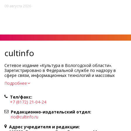
09 августа 2026
cultinfo
Сетевое издание «Культура в Вологодской области».
Зарегистрировано в Федеральной службе по надзору в
сфере связи, информационных технологий и массовых
коммуникаций.
Подробнее
Регистрационный номер и дата принятия решения о
регистрации: ЭЛ № ФС77-83275 от 19 мая 2022 г.
Тел/факс:
Учредитель КУ ВО «Информационно-аналитический центр
+7 (8172) 21-04-24
культуры»
Адрес учредителя и редакции: 160000, Вологодская обл., г.
Редакционно-издательский отдел:
Вологда, ул. Марии Ульяновой, д.10
rio@cultinfo.ru
Главный редактор — Легчанова Елена Григорьевна
Адрес учредителя и редакции:
Политика в отношении обработки персональных данных