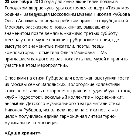
23 сентября
2010 года для юных любителей поэзии в
Городском дворце культуры состоялся концерт «Тихая моя
родина». Заведующая московским музеем Николая Рубцова
Ольга Анашкина передала ребятам привет от «рубцовской
Москвы», рассказала о новых книгах, вышедших о
знаменитом поэте-земляке. «Каждую третью субботу
месяца у нас в музее проходят рубцовские чтения, где
выступают знаменитые писатели, поэты, певцы,
композиторы, – отметила Ольга Ивановна. – Мы
приглашаем каждого из вас посетить наш музей и принять
участие в этом мероприятии».
С песнями на стихи Рубцова для вологжан выступили гости
из Москвы семья Запольских. Вологодские коллективы
тоже не остались в стороне: эстрадная студия «Чудетство»,
клуб «Подросток», вокальный коллектив «Подснежники»,
ансамбль Детского музыкального театра читали стихи
Николая Рубцова, исполняли песни на стихи поэта – в
целом получилась единая гармоничная литературно-
музыкальная композиция.
«Душа хранит»