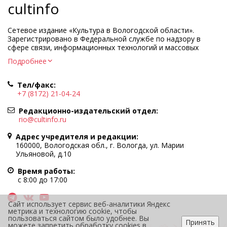
cultinfo
Сетевое издание «Культура в Вологодской области».
Зарегистрировано в Федеральной службе по надзору в
сфере связи, информационных технологий и массовых
коммуникаций.
Подробнее
Регистрационный номер и дата принятия решения о
регистрации: ЭЛ № ФС77-83275 от 19 мая 2022 г.
Тел/факс:
Учредитель КУ ВО «Информационно-аналитический центр
+7 (8172) 21-04-24
культуры»
Адрес учредителя и редакции: 160000, Вологодская обл., г.
Редакционно-издательский отдел:
Вологда, ул. Марии Ульяновой, д.10
rio@cultinfo.ru
Главный редактор — Легчанова Елена Григорьевна
Адрес учредителя и редакции:
Политика в отношении обработки персональных данных
160000, Вологодская обл., г. Вологда, ул. Марии
Ульяновой, д.10
При полном или частичном использовании информации
портала гиперссылка на cultinfo.ru обязательна.
Время работы:
Редакция не несет ответственности за достоверность
с 8:00 до 17:00
информации, содержащейся в рекламных объявлениях.
12+
Сайт использует сервис веб-аналитики Яндекс
метрика и технологию cookie, чтобы
пользоваться сайтом было удобнее. Вы
Принять
можете запретить обработку cookies в