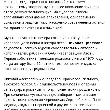
флоте, всегда серьезно относившийся к своему
поэтическому творчеству. Старшее поколение зрителей
этого документального фильма с удовольствием
вспоминало свои давние впечатления, одновременно
удивляясь и радуясь тому, насколько современным остался
материал киноленты и в наши дни!
Музыкальную часть вечера составило выступление
череповецкого певца и автора песен
Николая Цветкова
,
лауреата многих конкурсов самодеятельных авторов и
исполнителей, работника ОАО «Череповецкий Азот».
Первая собственная мелодия родилась у него в 1970 году,
когда автору было 19 лет, и с тех пор поэзия и музыка
постоянно живут рядом с ним.
Николай Алексеевич – обладатель красивого, сильного,
высокого голоса. Он с удовольствием поет и оперный
репертуар, и романсы, и популярные песни прошлых лет.
При сочинении музыки нередко выбирает поэтические
тексты своих земляков-череповчан: Сергея Созина, Павла
Дедова, Людмилы Перницкой и других. К поэзии Николая
Рубцова у самодеятельного автора всегда сохраняется