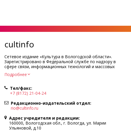
cultinfo
Сетевое издание «Культура в Вологодской области».
Зарегистрировано в Федеральной службе по надзору в
сфере связи, информационных технологий и массовых
коммуникаций.
Подробнее
Регистрационный номер и дата принятия решения о
регистрации: ЭЛ № ФС77-83275 от 19 мая 2022 г.
Тел/факс:
Учредитель КУ ВО «Информационно-аналитический центр
+7 (8172) 21-04-24
культуры»
Адрес учредителя и редакции: 160000, Вологодская обл., г.
Редакционно-издательский отдел:
Вологда, ул. Марии Ульяновой, д.10
rio@cultinfo.ru
Главный редактор — Легчанова Елена Григорьевна
Адрес учредителя и редакции:
Политика в отношении обработки персональных данных
160000, Вологодская обл., г. Вологда, ул. Марии
Ульяновой, д.10