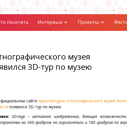
то посетить
Интервью
Проекты
Фест
этнографического музея
явился 3D-тур по музею
официальном сайте
Архитектурно-этнографического музея Воло
асти
появился 3D-тур по музею.
авка:
3D-тур – активное изображение, дающее возможность
странства на 360 градусов по горизонтали и 180 градусов по ве