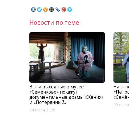
Новости по теме
В эти выходные в музее
На эт
«Семёнково» покажут
«Петр
документальные драмы «Жених»
«Семё
и «Потерянный»
09 июля
24 июля 2026