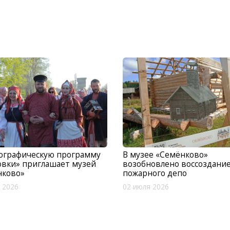
нографическую программу
В музее «Семёнково»
овки» приглашает музей
возобновлено воссоздани
нково»
пожарного депо
 2026
02 июля 2026