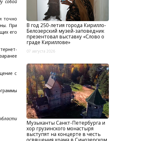
у собой
и точно
В год 250-летия города Кирилло-
ны. При
Белозерский музей-заповедник
щих его
презентовал выставку «Слово о
граде Кириллове»
тернет-
07 августа 2026
заранее
щение с
ограммы
области
Музыканты Санкт-Петербурга и
хор грузинского монастыря
выступят на концерте в честь
освящения храма в Синозерском