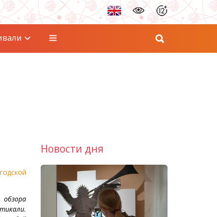
ивали
Новости дня
годской
 обзора
ртикали.