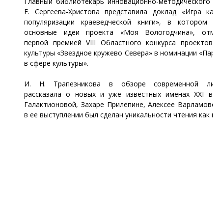
Главный библиотекарь инновационно-методического от
Е. Сергеева-Христова представила доклад «Игра как
популяризации краеведческой книги», в котором и
основные идеи проекта «Моя Вологодчина», отме
первой премией VIII Областного конкурса проектов 
культуры «Звездное кружево Севера» в номинации «Пар
в сфере культуры».
И. Н. Трапезникова в обзоре современной лите
рассказала о новых и уже известных именах XXI век
Галактионовой, Захаре Прилепине, Алексее Варламове..
в ее выступлении был сделан уникальности чтения как пр