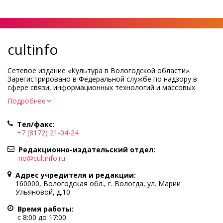
cultinfo
Сетевое издание «Культура в Вологодской области».
Зарегистрировано в Федеральной службе по надзору в
сфере связи, информационных технологий и массовых
коммуникаций.
Подробнее
Регистрационный номер и дата принятия решения о
регистрации: ЭЛ № ФС77-83275 от 19 мая 2022 г.
Тел/факс:
Учредитель КУ ВО «Информационно-аналитический центр
+7 (8172) 21-04-24
культуры»
Адрес учредителя и редакции: 160000, Вологодская обл., г.
Редакционно-издательский отдел:
Вологда, ул. Марии Ульяновой, д.10
rio@cultinfo.ru
Главный редактор — Легчанова Елена Григорьевна
Адрес учредителя и редакции:
Политика в отношении обработки персональных данных
160000, Вологодская обл., г. Вологда, ул. Марии
Ульяновой, д.10
При полном или частичном использовании информации
портала гиперссылка на cultinfo.ru обязательна.
Время работы:
Редакция не несет ответственности за достоверность
с 8:00 до 17:00
информации, содержащейся в рекламных объявлениях.