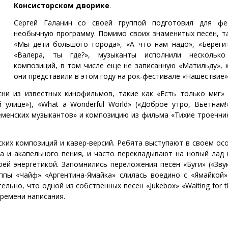
Консисторском дворике
.
Сергей Галанин со своей группой подготовил для фе
необычную программу. Помимо своих знаменитых песен, та
«Мы дети большого города», «А что нам надо», «Берегит
«Валера, ты где?», музыканты исполнили нескольк
композиций, в том числе еще не записанную «Матильду», 
они представили в этом году на рок-фестивале «Нашествие»
ни из известных кинофильмов, такие как «Есть только миг» 
 улице»), «What a Wonderful World» («Доброе утро, Вьетнам!»
еменских музыкантов» и композицию из фильма «Тихие троечник
ских композиций и кавер-версий. Ребята выступают в своем о
са и акапельного пения, и часто перекладывают на новый лад 
ей энергетикой. Запомнились переложения песен «Буги» («Зву
руппы «Чайф» «Аргентина-Ямайка» слилась воедино с «Ямайкой»
льно, что одной из собственных песен «Jukebox» «Waiting for t
времени написания.