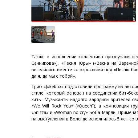
Также в исполнении коллектива прозвучали пес
Санникова»), «Песня Юры» («Весна на Заречной
веселились вместе со взрослыми под «Песню бр
да я, да мы с тобой».
Трио «Jukebox» подготовили программу из автор
стиле, который основан на соединении бит-бок
хиты. Музыканты надолго зарядили зрителей сво
«We Will Rock You» («Queen”), а композиция г
«5nizza» и «Woman no cry» Боба Марли. Примечате
на выступлении в Вологде исполнилось 5 лет со 