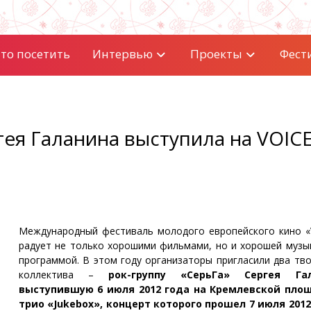
то посетить
Интервью
Проекты
Фест
гея Галанина выступила на VOIC
Международный фестиваль молодого европейского кино «
радует не только хорошими фильмами, но и хорошей музы
программой. В этом году организаторы пригласили два тво
коллектива –
рок-группу «СерьГа» Сергея Гал
выступившую 6 июля 2012 года на Кремлевской пло
трио «Jukebox», концерт которого прошел 7 июля 2012