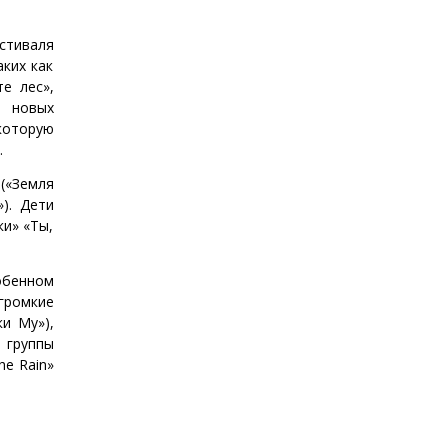
стиваля
ких как
е лес»,
о новых
которую
.
(«Земля
). Дети
и» «Ты,
собенном
громкие
ки Му»),
 группы
he Rain»