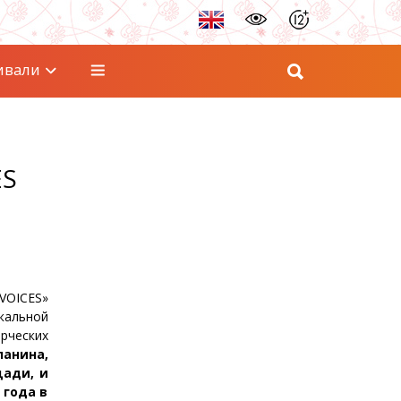
ивали
ES
VOICES»
кальной
рческих
анина,
щади, и
 года в