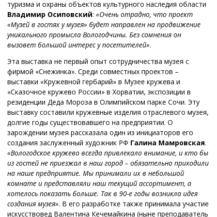
туризма и охраны объектов культурного наследия области
Владимир Осиповский
:
«Очень отрадно, что проект
«Музей в гостях у музея» будет направлен на продвижение
уникального промысла Вологодчины. Без сомнения он
вызовет большой интерес у посетителей»
.
Эта выставка не первый опыт сотрудничества музея с
фирмой «Снежинка». Среди совместных проектов –
выставки «Кружевной гербарий» в Музее кружева и
«Сказочное кружево России» в Хорватии, экспозиции в
резиденции Деда Мороза в Олимпийском парке Сочи. Эту
выставку составили кружевные изделия отраслевого музея,
долгие годы существовавшего на предприятии. О
зарождении музея рассказала один из инициаторов его
создания заслуженный художник РФ
Галина Мамровская
.
«Вологодское кружево всегда привлекало внимание, и кто бы
из гостей не приезжал в наш город – обязательно приходили
на наше предприятие. Мы принимали их в небольшой
комнате и представляли наш текущий ассортимент, а
хотелось показать больше. Так в 90-е годы возникла идея
создания музея»
. В его разработке также принимала участие
искусствовед Валентина Кечемайкина (ныне преподаватель