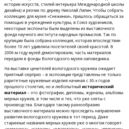
истории искусств, стилей интерьера Международной школы
дизайна) и резчик по дереву Николай Лапин. Чтобы собрать
коллекцию для музея «Снежинки», пришлось обращаться за
помощью в учреждения культуры, в Союз художников,
некоторые экспонаты были выделены из выставочного
фонда научного института народных промыслов. Так по
крупицам была собрана коллекция, которая впоследствии
более 10 лет удивляла посетителей своей красотой. В
2006-м году музей демонтировали, часть материалов
передали в фонды Вологодского музея-заповедника.
На выставке ценителей вологодского кружева ожидает
приятный сюрприз – в экспозиции представлены не только
раритетные кружевные изделия начиная с 30-х годов
прошлого столетия, но и любопытный
исторический
материал
– это фотографии, дипломы, журналы, альбомы
мерных кружев, в том числе и тех, что уже сняты с
производства. Благодаря такому разнообразию
выставочного материала можно проследить направления
развития вологодского кружева в тот период. Даже
старинные названия мерных кружев уже о многом говорят:
«жемчужка», «калачик», «одноглазка», «саечка», «пряничек»,