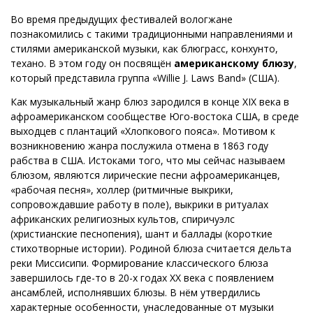
Во время предыдущих фестивалей вологжане
познакомились с такими традиционными направлениями и
стилями американской музыки, как блюграсс, конхунто,
техано. В этом году он посвящён
американскому блюзу
,
который представила группа «Willie J. Laws Band» (США).
Как музыкальный жанр блюз зародился в конце XIX века в
афроамериканском сообществе Юго-востока США, в среде
выходцев с плантаций «Хлопкового пояса». Мотивом к
возникновению жанра послужила отмена в 1863 году
рабства в США. Истоками того, что мы сейчас называем
блюзом, являются лирические песни афроамериканцев,
«рабочая песня», холлер (ритмичные выкрики,
сопровождавшие работу в поле), выкрики в ритуалах
африканских религиозных культов, спиричуэлс
(христианские песнопения), шант и баллады (короткие
стихотворные истории). Родиной блюза считается дельта
реки Миссисипи. Формирование классического блюза
завершилось где-то в 20-х годах XX века с появлением
ансамблей, исполнявших блюзы. В нём утвердились
характерные особенности, унаследованные от музыки