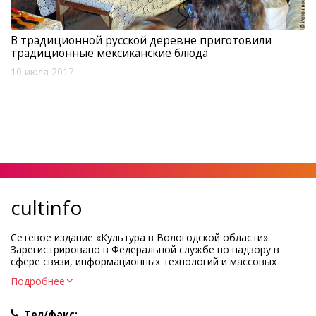
В традиционной русской деревне приготовили
традиционные мексиканские блюда
10 июля 2017
cultinfo
Сетевое издание «Культура в Вологодской области».
Зарегистрировано в Федеральной службе по надзору в
сфере связи, информационных технологий и массовых
коммуникаций.
Подробнее
Регистрационный номер и дата принятия решения о
регистрации: ЭЛ № ФС77-83275 от 19 мая 2022 г.
Тел/факс: