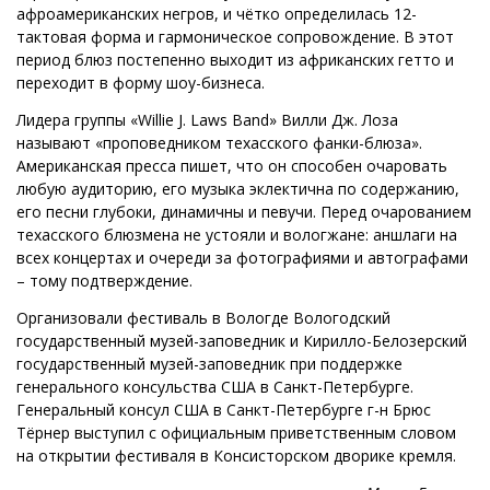
афроамериканских негров, и чётко определилась 12-
тактовая форма и гармоническое сопровождение. В этот
период блюз постепенно выходит из африканских гетто и
переходит в форму шоу-бизнеса.
Лидера группы «Willie J. Laws Band» Вилли Дж. Лоза
называют «проповедником техасского фанки-блюза».
Американская пресса пишет, что он способен очаровать
любую аудиторию, его музыка эклектична по содержанию,
его песни глубоки, динамичны и певучи. Перед очарованием
техасского блюзмена не устояли и вологжане: аншлаги на
всех концертах и очереди за фотографиями и автографами
– тому подтверждение.
Организовали фестиваль в Вологде Вологодский
государственный музей-заповедник и Кирилло-Белозерский
государственный музей-заповедник при поддержке
генерального консульства США в Санкт-Петербурге.
Генеральный консул США в Санкт-Петербурге г-н Брюс
Тёрнер выступил с официальным приветственным словом
на открытии фестиваля в Консисторском дворике кремля.