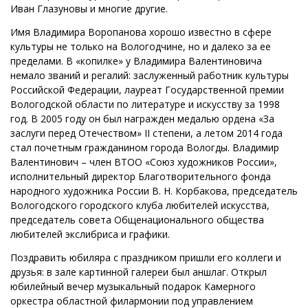
Иван Глазуновы и многие другие.
Имя Владимира Воропанова хорошо известно в сфере
культуры не только на Вологодчине, но и далеко за ее
пределами. В «копилке» у Владимира Валентиновича
немало званий и регалий: заслуженный работник культуры
Российской Федерации, лауреат Государственной премии
Вологодской области по литературе и искусству за 1998
год. В 2005 году он был награжден медалью ордена «За
заслуги перед Отечеством» II степени, а летом 2014 года
стал почетным гражданином города Вологды. Владимир
Валентинович – член ВТОО «Союз художников России»,
исполнительный директор Благотворительного фонда
народного художника России В. Н. Корбакова, председатель
Вологодского городского клуба любителей искусства,
председатель совета Общенационального общества
любителей экслибриса и графики.
Поздравить юбиляра с праздником пришли его коллеги и
друзья: в зале картинной галереи был аншлаг. Открыл
юбилейный вечер музыкальный подарок Камерного
оркестра областной филармонии под управлением