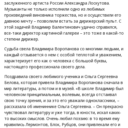
заслуженного артиста России Александра Лоскутова.
Музыканты не только исполнили одно из любимых
произведений виновника торжества, но и осуществили его
давнюю мечту – позволили встать за дирижерский пульт. С
этой задачей Владимир Валентинович удачно справился,
все-таки директор картинной галереи – это тоже в какой-то
степени дирижер.
Судьба свела Владимира Воропанова со многими людьми, и
каждый отзывается о нем с особой теплотой и уважением,
характеризует его как о человека с большой буквы,
настоящего профессионала своего дела.
Поздравила своего любимого ученика и Ольга Сергеевна
Белова, которая привела Владимира Воропанова сначала в
мир литературы, а потом и в музей. «В школе Владимир был
человеком принципиальным, волевым, всегда отстаивал
свою точку зрения, и за это его уважали одноклассники, –
рассказала об имениннике Ольга Сергеевна. – Он прекрасно
чувствовал литературу и уже тогда, в юности, искал каких-
то высоких смыслов. Очень любил поэзию: в то время ему
нравились Лермонтов, Блок, Рубцов, они привлекали его и