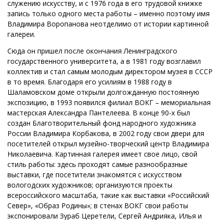
служению искусству, и с 1976 года в его трудовой книжке
запись только одного места работы – именно поэтому имя
Владимира Воропанова неотделимо от истории картинной
галереи.
Сюда он пришел после окончания Ленинградского
государственного университета, а в 1981 году возглавил
коллектив и стал самым молодым директором музея в СССР
в то время. Благодаря его усилиям в 1988 году в
Шаламовском доме открыли долгожданную постоянную
экспозицию, в 1993 появился филиал ВОКГ – мемориальная
мастерская Александра Пантелеева. В конце 90-х был
создан Благотворительный фонд народного художника
России Владимира Корбакова, в 2002 году свои двери для
посетителей открыл музейно-творческий центр Владимира
Николаевича. Картинная галерея имеет свое лицо, свой
стиль работы: здесь проходят самые разнообразные
выставки, где посетители знакомятся с искусством
вологодских художников; организуются проекты
всероссийского масштаба, такие как выставки «Российский
Север», «Образ Родины»; в стенах ВОКГ свои работы
экспонировали Зураб Церетели, Сергей Андрияка, Илья и