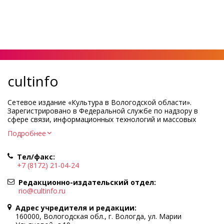
cultinfo
Сетевое издание «Культура в Вологодской области».
Зарегистрировано в Федеральной службе по надзору в
сфере связи, информационных технологий и массовых
коммуникаций.
Подробнее
Регистрационный номер и дата принятия решения о
регистрации: ЭЛ № ФС77-83275 от 19 мая 2022 г.
Тел/факс:
Учредитель КУ ВО «Информационно-аналитический центр
+7 (8172) 21-04-24
культуры»
Адрес учредителя и редакции: 160000, Вологодская обл., г.
Редакционно-издательский отдел:
Вологда, ул. Марии Ульяновой, д.10
rio@cultinfo.ru
Главный редактор — Легчанова Елена Григорьевна
Адрес учредителя и редакции:
Политика в отношении обработки персональных данных
160000, Вологодская обл., г. Вологда, ул. Марии