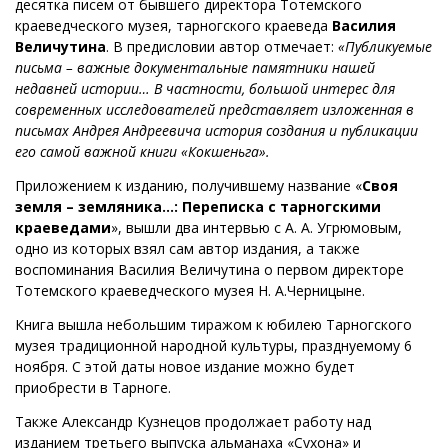
десятка писем от бывшего директора Тотемского
краеведческого музея, тарногского краеведа
Василия
Величутина
. В предисловии автор отмечает:
«Публикуемые
письма – важные документальные памятники нашей
недавней истории… В частности, большой интерес для
современных исследователей представляет изложенная в
письмах Андрея Андреевича история создания и публикации
его самой важной книги «Кокшеньга».
Приложением к изданию, получившему название «
Своя
земля – земляника…: Переписка с тарногскими
краеведами
», вышли два интервью с А. А. Угрюмовым,
одно из которых взял сам автор издания, а также
воспоминания Василия Величутина о первом директоре
Тотемского краеведческого музея Н. А.Черницыне.
Книга вышла небольшим тиражом к юбилею Тарногского
музея традиционной народной культуры, празднуемому 6
ноября. С этой даты новое издание можно будет
приобрести в Тарноге.
Также Александр Кузнецов продолжает работу над
изданием третьего выпуска альманаха «Сухона» и