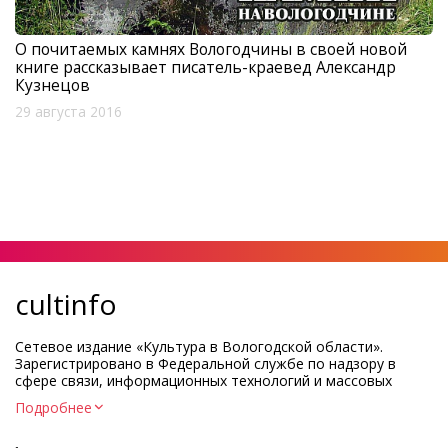
О почитаемых камнях Вологодчины в своей новой
книге рассказывает писатель-краевед Александр
Кузнецов
29 августа 2016
cultinfo
Сетевое издание «Культура в Вологодской области».
Зарегистрировано в Федеральной службе по надзору в
сфере связи, информационных технологий и массовых
коммуникаций.
Подробнее
Регистрационный номер и дата принятия решения о
регистрации: ЭЛ № ФС77-83275 от 19 мая 2022 г.