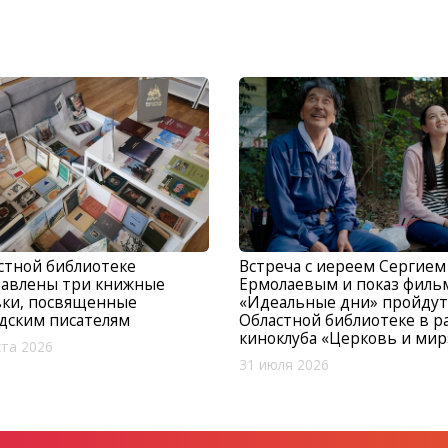
стной библиотеке
Встреча с иереем Сергием
тавлены три книжные
Ермолаевым и показ филь
вки, посвященные
«Идеальные дни» пройдут
дским писателям
Областной библиотеке в р
киноклуба «Церковь и мир
ста 2026
31 июля 2026