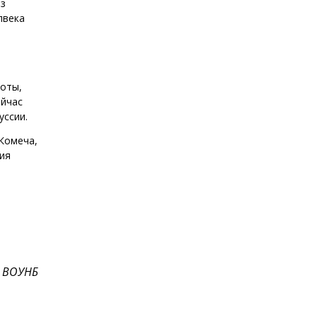
из
лвека
соты,
ейчас
уссии.
 Комеча,
ия
 ВОУНБ