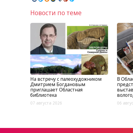
Новости по теме
На встречу с палеохудожником
В Обла
Дмитрием Богдановым
предс
приглашает Областная
выста
библиотека
волого
07 августа 2026
06 авгу