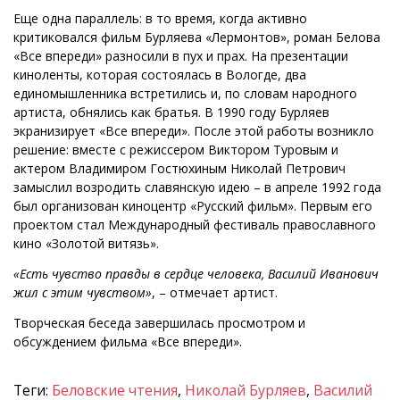
Еще одна параллель: в то время, когда активно
критиковался фильм Бурляева «Лермонтов», роман Белова
«Все впереди» разносили в пух и прах. На презентации
киноленты, которая состоялась в Вологде, два
единомышленника встретились и, по словам народного
артиста, обнялись как братья. В 1990 году Бурляев
экранизирует «Все впереди». После этой работы возникло
решение: вместе с режиссером Виктором Туровым и
актером Владимиром Гостюхиным Николай Петрович
замыслил возродить славянскую идею – в апреле 1992 года
был организован киноцентр «Русский фильм». Первым его
проектом стал Международный фестиваль православного
кино «Золотой витязь».
«Есть чувство правды в сердце человека, Василий Иванович
жил с этим чувством»
, – отмечает артист.
Творческая беседа завершилась просмотром и
обсуждением фильма «Все впереди».
Теги:
Беловские чтения
,
Николай Бурляев
,
Василий