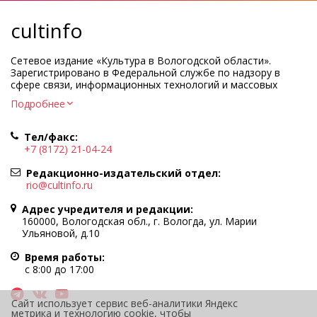
cultinfo
Сетевое издание «Культура в Вологодской области».
Зарегистрировано в Федеральной службе по надзору в
сфере связи, информационных технологий и массовых
коммуникаций.
Подробнее
Регистрационный номер и дата принятия решения о
регистрации: ЭЛ № ФС77-83275 от 19 мая 2022 г.
Тел/факс:
Учредитель КУ ВО «Информационно-аналитический центр
+7 (8172) 21-04-24
культуры»
Адрес учредителя и редакции: 160000, Вологодская обл., г.
Редакционно-издательский отдел:
Вологда, ул. Марии Ульяновой, д.10
rio@cultinfo.ru
Главный редактор — Легчанова Елена Григорьевна
Адрес учредителя и редакции:
Политика в отношении обработки персональных данных
160000, Вологодская обл., г. Вологда, ул. Марии
Ульяновой, д.10
При полном или частичном использовании информации
портала гиперссылка на cultinfo.ru обязательна.
Время работы:
Редакция не несет ответственности за достоверность
с 8:00 до 17:00
информации, содержащейся в рекламных объявлениях.
12+
Сайт использует сервис веб-аналитики Яндекс
метрика и технологию cookie, чтобы