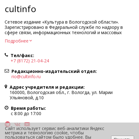
cultinfo
Сетевое издание «Культура в Вологодской области».
Зарегистрировано в Федеральной службе по надзору в
сфере связи, информационных технологий и массовых
коммуникаций.
Подробнее
Регистрационный номер и дата принятия решения о
регистрации: ЭЛ № ФС77-83275 от 19 мая 2022 г.
Тел/факс:
Учредитель КУ ВО «Информационно-аналитический центр
+7 (8172) 21-04-24
культуры»
Адрес учредителя и редакции: 160000, Вологодская обл., г.
Редакционно-издательский отдел:
Вологда, ул. Марии Ульяновой, д.10
rio@cultinfo.ru
Главный редактор — Легчанова Елена Григорьевна
Адрес учредителя и редакции:
Политика в отношении обработки персональных данных
160000, Вологодская обл., г. Вологда, ул. Марии
Ульяновой, д.10
При полном или частичном использовании информации
портала гиперссылка на cultinfo.ru обязательна.
Время работы:
Редакция не несет ответственности за достоверность
с 8:00 до 17:00
информации, содержащейся в рекламных объявлениях.
12+
Сайт использует сервис веб-аналитики Яндекс
метрика и технологию cookie, чтобы
пользоваться сайтом было удобнее. Вы