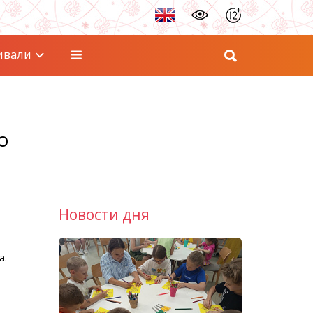
ивали
о
Новости дня
а.