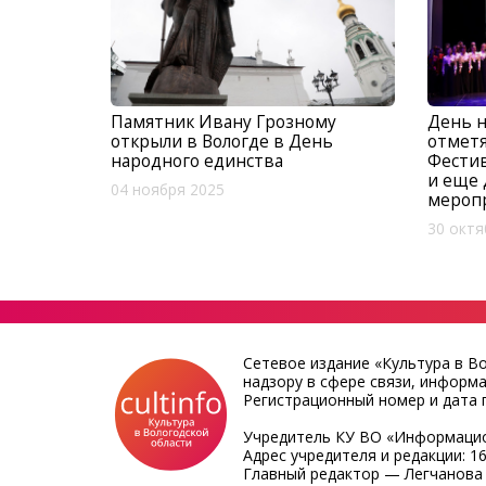
Памятник Ивану Грозному
День н
открыли в Вологде в День
отметя
народного единства
Фести
и еще 
04 ноября 2025
мероп
30 октя
Сетевое издание «Культура в В
надзору в сфере связи, информ
Регистрационный номер и дата п
Учредитель КУ ВО «Информацио
Адрес учредителя и редакции: 16
Главный редактор — Легчанова