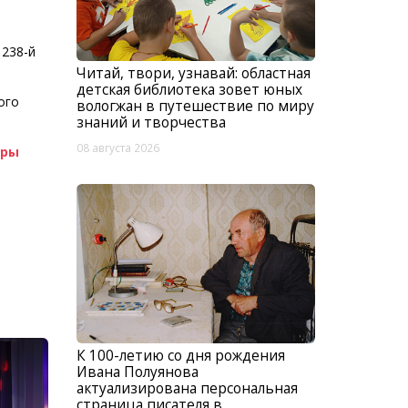
 238-й
Читай, твори, узнавай: областная
детская библиотека зовет юных
ого
вологжан в путешествие по миру
знаний и творчества
08 августа 2026
уры
К 100-летию со дня рождения
Ивана Полуянова
актуализирована персональная
страница писателя в