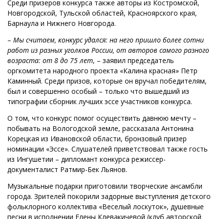
Среди призеров конкурса также авторы из Костромской,
Новгородской, Тульской областей, Красноярского края,
Барнаула и Нижнего Новгорода.
–
Мы считаем, конкурс удался: на него пришло более сотни
работ из разных уголков России, от авторов самого разного
возраста: от 8 до 75 лет
, – заявил председатель
оргкомитета народного проекта «Калина красная» Петр
Каминный. Среди призов, которые он вручал победителям,
был и совершенно особый – только что вышедший из
типографии сборник лучших эссе участников конкурса.
О том, что конкурс помог осуществить давнюю мечту –
побывать на Вологодской земле, рассказала Антонина
Корецкая из Ивановской области, бронзовый призер
номинации «Эссе». Слушателей приветствовал также гость
из Ингушетии –
дипломант конкурса режиссер-
документалист Ратмир-Бек Льянов.
Музыкальные подарки приготовили творческие ансамбли
города. Зрителей покорили задорные выступления детского
фольклорного коллектива «Веселый лоскуток», душевные
песни в исполнении Елены Клевакичевой (клуб авторской