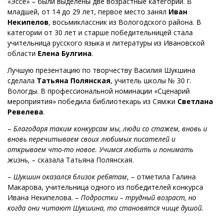
«Эссе» – были выделены две возрастные категории. В
младшей, от 14 до 29 лет, первое место занял
Иван
Некипелов
, восьмиклассник из Вологодского района. В
категории от 30 лет и старше победительницей стала
учительница русского языка и литературы из Ивановской
области
Елена Булгина
.
Лучшую презентацию по творчеству Василия Шукшина
сделала
Татьяна Полянская
, учитель школы № 30 г.
Вологды. В профессиональной номинации «Сценарий
мероприятия» победила библиотекарь из Сямжи
Светлана
Ревелева
.
–
Благодаря таким конкурсам мы, люди со стажем, вновь и
вновь перечитываем своих любимых писателей и
открываем что-то новое. Учимся любить и понимать
жизнь
, – сказала Татьяна Полянская.
–
Шукшин оказался близок ребятам
, – отметила Галина
Макарова, учительница одного из победителей конкурса
Ивана Некипелова. –
Подростки –
трудный возраст, но
когда они читают Шукшина, то становятся чище душой.