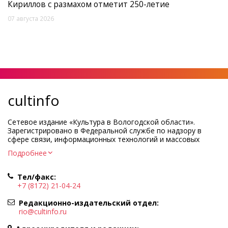
Кириллов с размахом отметит 250-летие
07 августа 2026
cultinfo
Сетевое издание «Культура в Вологодской области».
Зарегистрировано в Федеральной службе по надзору в
сфере связи, информационных технологий и массовых
коммуникаций.
Подробнее
Регистрационный номер и дата принятия решения о
регистрации: ЭЛ № ФС77-83275 от 19 мая 2022 г.
Тел/факс:
Учредитель КУ ВО «Информационно-аналитический центр
+7 (8172) 21-04-24
культуры»
Адрес учредителя и редакции: 160000, Вологодская обл., г.
Редакционно-издательский отдел:
Вологда, ул. Марии Ульяновой, д.10
rio@cultinfo.ru
Главный редактор — Легчанова Елена Григорьевна