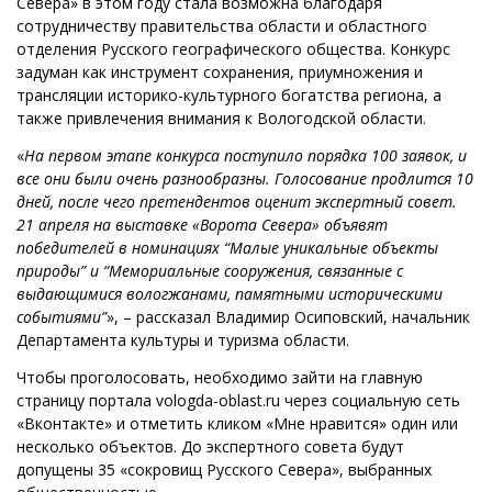
Севера» в этом году стала возможна благодаря
сотрудничеству правительства области и областного
отделения Русского географического общества. Конкурс
задуман как инструмент сохранения, приумножения и
трансляции историко-культурного богатства региона, а
также привлечения внимания к Вологодской области.
«
На первом этапе конкурса поступило порядка 100 заявок, и
все они были очень разнообразны. Голосование продлится 10
дней, после чего претендентов оценит экспертный совет.
21 апреля на выставке «Ворота Севера» объявят
победителей в номинациях “Малые уникальные объекты
природы” и “Мемориальные сооружения, связанные с
выдающимися вологжанами, памятными историческими
событиями”
», – рассказал Владимир Осиповский, начальник
Департамента культуры и туризма области.
Чтобы проголосовать, необходимо зайти на главную
страницу портала vologda-oblast.ru через социальную сеть
«Вконтакте» и отметить кликом «Мне нравится» один или
несколько объектов. До экспертного совета будут
допущены 35 «сокровищ Русского Севера», выбранных