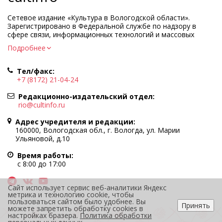
Сетевое издание «Культура в Вологодской области».
Зарегистрировано в Федеральной службе по надзору в
сфере связи, информационных технологий и массовых
коммуникаций.
Подробнее
Регистрационный номер и дата принятия решения о
регистрации: ЭЛ № ФС77-83275 от 19 мая 2022 г.
Тел/факс:
Учредитель КУ ВО «Информационно-аналитический центр
+7 (8172) 21-04-24
культуры»
Адрес учредителя и редакции: 160000, Вологодская обл., г.
Редакционно-издательский отдел:
Вологда, ул. Марии Ульяновой, д.10
rio@cultinfo.ru
Главный редактор — Легчанова Елена Григорьевна
Адрес учредителя и редакции:
Политика в отношении обработки персональных данных
160000, Вологодская обл., г. Вологда, ул. Марии
Ульяновой, д.10
При полном или частичном использовании информации
портала гиперссылка на cultinfo.ru обязательна.
Время работы:
Редакция не несет ответственности за достоверность
с 8:00 до 17:00
информации, содержащейся в рекламных объявлениях.
12+
Сайт использует сервис веб-аналитики Яндекс
метрика и технологию cookie, чтобы
пользоваться сайтом было удобнее. Вы
Принять
можете запретить обработку cookies в
настройках бразера.
Политика обработки