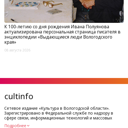
К 100-летию со дня рождения Ивана Полуянова
актуализирована персональная страница писателя в
энциклопедии «Выдающиеся люди Вологодского
края»
08 августа 2026
cultinfo
Сетевое издание «Культура в Вологодской области».
Зарегистрировано в Федеральной службе по надзору в
сфере связи, информационных технологий и массовых
коммуникаций.
Подробнее
Регистрационный номер и дата принятия решения о