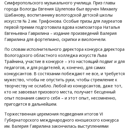
Симферопольского музыкального училища. Приз главы
города Вологды Евгения Шулепова был вручен Михаилу
Шабанову, воспитаннику вологодской детской школы
искусств № 2 им. Трифонова. Особые призы для лауреатов
первой премии подготовила вдова композитора Наталья
Евгеньевна Гаврилина – издание произведений Валерия
Гаврилина для фортепиано, скрипки и виолончели.
По словам исполнительного директора конкурса директора
Вологодского областного колледжа искусств Льва
Трайнина, участие в конкурсе – это настоящий подвиг и для
педагогов, и для родителей, и, конечно, для самих
конкурсантов. В состязании побеждают не все, и требуется
мужество, чтобы не опустить руки, чтобы стремление к
творчеству не ослабло. Любой из конкурсантов, даже тот,
кто не завоевал призового места, получает бесценный
опыт познания самого себя – и этот опыт, несомненно,
пригодится в дальнейшем.
Торжественная церемония подведения итогов VI
Губернаторского международного юношеского конкурса
им. Валерия Гаврилина закончилась выступлениями