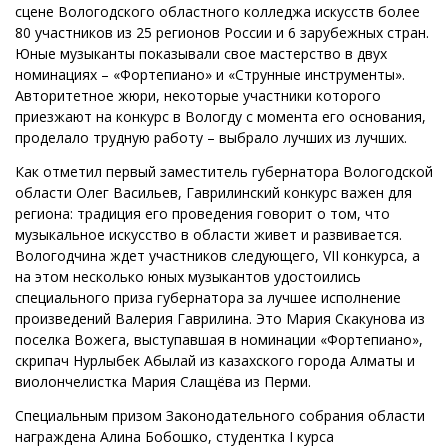
сцене Вологодского областного колледжа искусств более
80 участников из 25 регионов России и 6 зарубежных стран.
Юные музыканты показывали свое мастерство в двух
номинациях – «Фортепиано» и «Струнные инструменты».
Авторитетное жюри, некоторые участники которого
приезжают на конкурс в Вологду с момента его основания,
проделало трудную работу – выбрало лучших из лучших.
Как отметил первый заместитель губернатора Вологодской
области Олег Васильев, Гаврилинский конкурс важен для
региона: традиция его проведения говорит о том, что
музыкальное искусство в области живет и развивается.
Вологодчина ждет участников следующего, VII конкурса, а
на этом несколько юных музыкантов удостоились
специального приза губернатора за лучшее исполнение
произведений Валерия Гаврилина. Это Мария Скакунова из
поселка Вожега, выступавшая в номинации «Фортепиано»,
скрипач Нурлыбек Абылай из казахского города Алматы и
виолончелистка Мария Слащёва из Перми.
Специальным призом Законодательного собрания области
награждена Алина Бобошко, студентка I курса