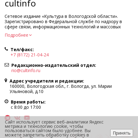
cultinfo
Сетевое издание «Культура в Вологодской области».
Зарегистрировано в Федеральной службе по надзору в
сфере связи, информационных технологий и массовых
коммуникаций.
Подробнее
Регистрационный номер и дата принятия решения о
регистрации: ЭЛ № ФС77-83275 от 19 мая 2022 г.
Тел/факс:
Учредитель КУ ВО «Информационно-аналитический центр
+7 (8172) 21-04-24
культуры»
Адрес учредителя и редакции: 160000, Вологодская обл., г.
Редакционно-издательский отдел:
Вологда, ул. Марии Ульяновой, д.10
rio@cultinfo.ru
Главный редактор — Легчанова Елена Григорьевна
Адрес учредителя и редакции:
Политика в отношении обработки персональных данных
160000, Вологодская обл., г. Вологда, ул. Марии
Ульяновой, д.10
При полном или частичном использовании информации
портала гиперссылка на cultinfo.ru обязательна.
Время работы:
Редакция не несет ответственности за достоверность
с 8:00 до 17:00
информации, содержащейся в рекламных объявлениях.
12+
Сайт использует сервис веб-аналитики Яндекс
метрика и технологию cookie, чтобы
пользоваться сайтом было удобнее. Вы
Принять
можете запретить обработку cookies в