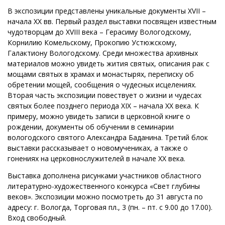
В экспозиции представлены уникальные документы XVII –
начала XX вв. Первый раздел выставки посвящен известным
чудотворцам до XVIII века – Герасиму Вологодскому,
Корнилию Комельскому, Прокопию Устюжскому,
Галактиону Вологодскому. Среди множества архивных
материалов можно увидеть жития святых, описания рак с
мощами святых в храмах и монастырях, переписку об
обретении мощей, сообщения о чудесных исцелениях.
Вторая часть экспозиции повествует о жизни и чудесах
святых более позднего периода XIX – начала XX века. К
примеру, можно увидеть записи в церковной книге о
рождении, документы об обучении в семинарии
вологодского святого Александра Баданина. Третий блок
выставки рассказывает о новомучениках, а также о
гонениях на церковнослужителей в начале XX века.
Выставка дополнена рисунками участников областного
литературно-художественного конкурса «Свет глубины
веков». Экспозиции можно посмотреть до 31 августа по
адресу: г. Вологда, Торговая пл., 3 (пн. – пт. с 9.00 до 17.00).
Вход свободный.