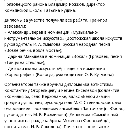
Грязовецкого района Владимир Рожков, директор
Комьянской школы Татьяна Рудина.
Дипломы за участие получили все ребята, Гран-при
завоевали:
– Александр Зверев в номинации «Музыкально-
инструментальное искусство» (Вохтожская школа искусств,
руководитель И. А. Хмылова, русская народная песня
«Возле речки, возле моста»);
– Дарина Маньшева в номинации «Вокал» (Грязовец, песня
«Танцы на стеклах»);
– Детская школа искусств «Арт-идея» в номинации
«Хореография» (Вологда, руководитель О. Е. Кутузова).
Организаторы также вручили дипломы «за артистизм»
Константину Огорельцеву и Регине Киселёвой (коллектив
«Комильфо», село Верховажье, вальс «Белой акации
гроздья душистые», руководитель М. С. Стениловская); «за
очарование» – вокальному ансамблю «Ласточка» (п. Юрово,
руководитель М. В. Вохминова). Дипломом «Самый юный
участник» награждена Арина Мокеева (Юровский д/с,
воспитатель И. В. Соколова). Почетные гости также