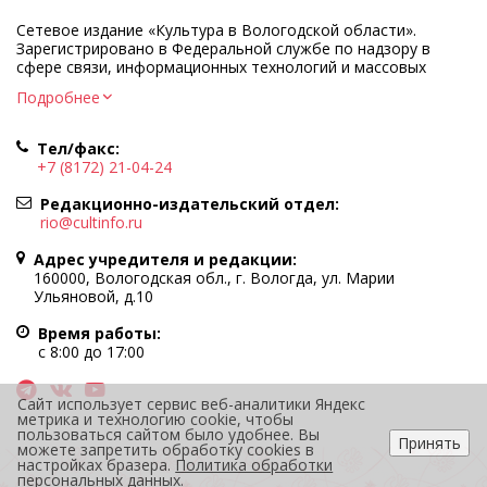
Сетевое издание «Культура в Вологодской области».
Зарегистрировано в Федеральной службе по надзору в
сфере связи, информационных технологий и массовых
коммуникаций.
Подробнее
Регистрационный номер и дата принятия решения о
регистрации: ЭЛ № ФС77-83275 от 19 мая 2022 г.
Тел/факс:
Учредитель КУ ВО «Информационно-аналитический центр
+7 (8172) 21-04-24
культуры»
Адрес учредителя и редакции: 160000, Вологодская обл., г.
Редакционно-издательский отдел:
Вологда, ул. Марии Ульяновой, д.10
rio@cultinfo.ru
Главный редактор — Легчанова Елена Григорьевна
Адрес учредителя и редакции:
Политика в отношении обработки персональных данных
160000, Вологодская обл., г. Вологда, ул. Марии
Ульяновой, д.10
При полном или частичном использовании информации
портала гиперссылка на cultinfo.ru обязательна.
Время работы:
Редакция не несет ответственности за достоверность
с 8:00 до 17:00
информации, содержащейся в рекламных объявлениях.
12+
Сайт использует сервис веб-аналитики Яндекс
метрика и технологию cookie, чтобы
пользоваться сайтом было удобнее. Вы
Принять
можете запретить обработку cookies в
настройках бразера.
Политика обработки
персональных данных
.