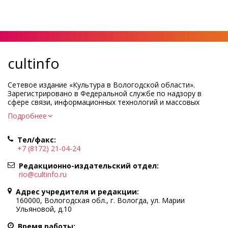
cultinfo
Сетевое издание «Культура в Вологодской области».
Зарегистрировано в Федеральной службе по надзору в
сфере связи, информационных технологий и массовых
коммуникаций.
Подробнее
Регистрационный номер и дата принятия решения о
регистрации: ЭЛ № ФС77-83275 от 19 мая 2022 г.
Тел/факс:
Учредитель КУ ВО «Информационно-аналитический центр
+7 (8172) 21-04-24
культуры»
Адрес учредителя и редакции: 160000, Вологодская обл., г.
Редакционно-издательский отдел:
Вологда, ул. Марии Ульяновой, д.10
rio@cultinfo.ru
Главный редактор — Легчанова Елена Григорьевна
Адрес учредителя и редакции:
Политика в отношении обработки персональных данных
160000, Вологодская обл., г. Вологда, ул. Марии
Ульяновой, д.10
При полном или частичном использовании информации
портала гиперссылка на cultinfo.ru обязательна.
Время работы: