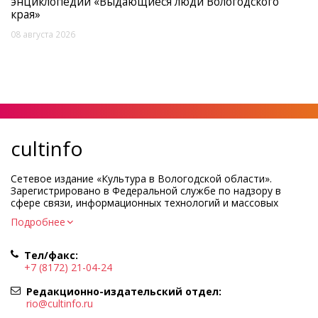
энциклопедии «Выдающиеся люди Вологодского
края»
08 августа 2026
cultinfo
Сетевое издание «Культура в Вологодской области».
Зарегистрировано в Федеральной службе по надзору в
сфере связи, информационных технологий и массовых
коммуникаций.
Подробнее
Регистрационный номер и дата принятия решения о
регистрации: ЭЛ № ФС77-83275 от 19 мая 2022 г.
Тел/факс:
Учредитель КУ ВО «Информационно-аналитический центр
+7 (8172) 21-04-24
культуры»
Адрес учредителя и редакции: 160000, Вологодская обл., г.
Редакционно-издательский отдел:
Вологда, ул. Марии Ульяновой, д.10
rio@cultinfo.ru
Главный редактор — Легчанова Елена Григорьевна