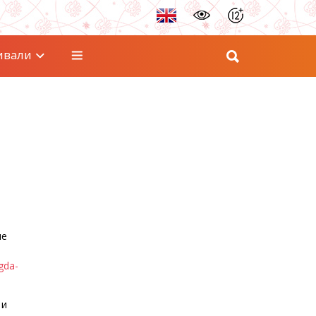
ивали
ые
gda-
 и