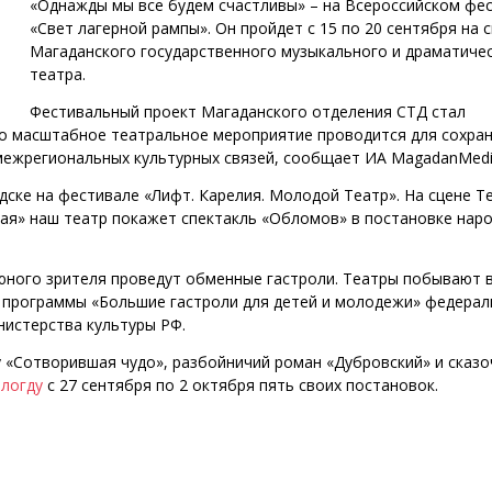
«Однажды мы все будем счастливы» – на Всероссийском фе
«Свет лагерной рампы». Он пройдет с 15 по 20 сентября на 
Магаданского государственного музыкального и драматиче
театра.
Фестивальный проект Магаданского отделения СТД стал
то масштабное театральное мероприятие проводится для сохран
межрегиональных культурных связей, сообщает ИА MagadanMedi
дске на фестивале «Лифт. Карелия. Молодой Театр». На сцене Т
ая» наш театр покажет спектакль «Обломов» в постановке нар
 юного зрителя проведут обменные гастроли. Театры побывают в
й программы «Большие гастроли для детей и молодежи» федерал
истерства культуры РФ.
 «Сотворившая чудо», разбойничий роман «Дубровский» и сказ
ологду
с 27 сентября по 2 октября пять своих постановок.