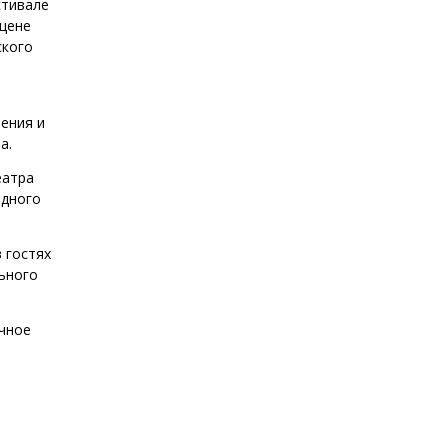
стивале
сцене
ского
ения и
a.
еатра
одного
 гостях
ьного
очное