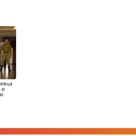
повца
 и
ню