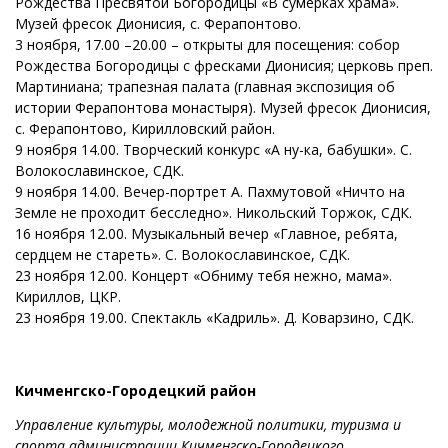
Рождества Пресвятой Богородицы «В сумерках храма».
Музей фресок Дионисия, с. Ферапонтово.
3 ноября, 17.00 –20.00 – открыты для посещения: собор
Рождества Богородицы с фресками Дионисия; церковь преп.
Мартиниана; трапезная палата (главная экспозиция об
истории Ферапонтова монастыря). Музей фресок Дионисия,
с. Ферапонтово, Кирилловский район.
9 ноября 14.00. Творческий конкурс «А ну-ка, бабушки». С.
Волокославинское, СДК.
9 ноября 14.00. Вечер-портрет А. Пахмутовой «Ничто на
Земле не проходит бесследно». Никольский Торжок, СДК.
16 ноября 12.00. Музыкальный вечер «Главное, ребята,
сердцем не стареть». С. Волокославинское, СДК.
23 ноября 12.00. Концерт «Обниму тебя нежно, мама».
Кириллов, ЦКР.
23 ноября 19.00. Спектакль «Кадриль». Д. Коварзино, СДК.
Кичменгско-Городецкий район
Управление культуры, молодежной политики, туризма и
спорта администрации Кичменгско-Городецкого