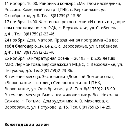
11 ноября, 10.00. Районный конкурс «Мы твои наследники,
Россия». Камерный театр ЦТНК, с. Верховажье, ул.
Октябрьская, д. 8. Тел. 8(81759)2-15-90.
17 ноября, 14.00. Фестиваль ретро-песни «И опять во дворе
нам пластинка поет». РДК, с. Верховажье, ул. Стебенева,
д.41. Тел. 8(81759)2-23-46.
24 ноября. День матери. Праздничная программа «За все
тебя благодарю…!». ВРДК, с. Верховажье, ул. Стебенева,
д.41. Тел. 8(81759)2-23-46.
25 ноября. «Литературная осень – 2019» – к 205-летию
М.Ю. Лермонтова. Верховажская МЦБС, с. Верховажье, ул.
Петухова, д.5. Тел.8(81759)2-23-36.
В течение месяца. Экспозиции «Дорогой Ломоносова»,
«Верховажье – столица Северного льна». ЦТНК, с.
Верховажье, ул. Октябрьская, д. 8. Тел. 8(81759)2-15-90.
В течение месяца. Выставка живописных работ Николая
Сажина, г. Тотьма. Дом художника А. В. Михалева, с.
Верховажье, ул. Петухова, д. 15. Тел. 8(81759)2-14-25.
Вожегодский район