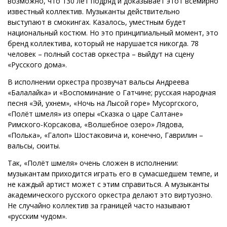
возможно, что 130 лет подряд и доказывает этот всемирно
известный коллектив. Музыканты действительно
выступают в смокингах. Казалось, уместным будет
национальный костюм. Но это принципиальный момент, это
бренд коллектива, который не нарушается никогда. 78
человек – полный состав оркестра – выйдут на сцену
«Русского дома».
В исполнении оркестра прозвучат вальсы Андреева
«Балалайка» и «Воспоминание о Гатчине; русская народная
песня «Эй, ухнем», «Ночь на Лысой горе» Мусоргского,
«Полёт шмеля» из оперы «Сказка о царе Салтане»
Римского-Корсакова, «Волшебное озеро» Лядова,
«Полька», «Галоп» Шостаковича и, конечно, Гаврилин –
вальсы, сюиты.
Так, «Полёт шмеля» очень сложен в исполнении:
музыкантам приходится играть его в сумасшедшем темпе, и
не каждый артист может с этим справиться. А музыканты
академического русского оркестра делают это виртуозно.
Не случайно коллектив за границей часто называют
«русским чудом».