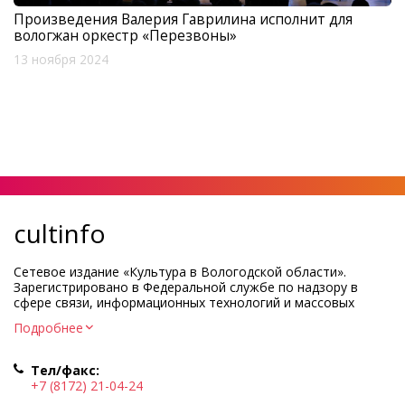
Произведения Валерия Гаврилина исполнит для
вологжан оркестр «Перезвоны»
13 ноября 2024
cultinfo
Сетевое издание «Культура в Вологодской области».
Зарегистрировано в Федеральной службе по надзору в
сфере связи, информационных технологий и массовых
коммуникаций.
Подробнее
Регистрационный номер и дата принятия решения о
регистрации: ЭЛ № ФС77-83275 от 19 мая 2022 г.
Тел/факс:
Учредитель КУ ВО «Информационно-аналитический центр
+7 (8172) 21-04-24
культуры»