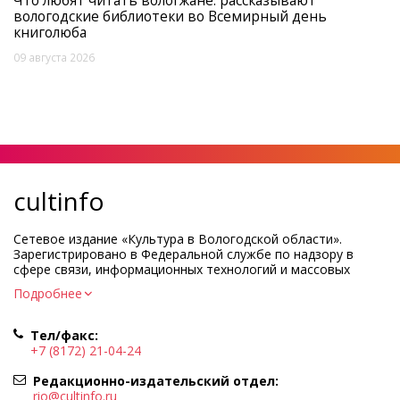
Что любят читать вологжане: рассказывают
вологодские библиотеки во Всемирный день
книголюба
09 августа 2026
cultinfo
Сетевое издание «Культура в Вологодской области».
Зарегистрировано в Федеральной службе по надзору в
сфере связи, информационных технологий и массовых
коммуникаций.
Подробнее
Регистрационный номер и дата принятия решения о
регистрации: ЭЛ № ФС77-83275 от 19 мая 2022 г.
Тел/факс:
Учредитель КУ ВО «Информационно-аналитический центр
+7 (8172) 21-04-24
культуры»
Адрес учредителя и редакции: 160000, Вологодская обл., г.
Редакционно-издательский отдел:
Вологда, ул. Марии Ульяновой, д.10
rio@cultinfo.ru