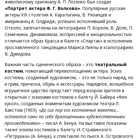
живописному оригиналу А. П. Лосенко был создан
«Портрет актера Ф. Г. Волкова»
. Популярные русские
актеры XIX столетия А. Каратыгина, В. Рязанцев и
американец А. Олдридж, успешно исполнявший роль
Отелло, запечатлены на литографиях П. Бореля, В. Доле, П.
Семечкина. Динамизмом, экспрессией и эмоциональностью
отличается образ Красса в балете «Спартак» в исполнении
прославленного танцовщика Мариса Лиепы в ксилографиях
В. Дувидова.
Важная часть сценического образа – это
театральный
костюм
, помогающий перевоплощению актера. Эскиз
костюма, созданный художником, – это не только наряд, но
и грим, прическа, обувь и аксессуары. Нарядное, волшебное
игрушечное царство предстает перед взором зрителя в
открытках с эскизами костюмов к балету Й. Байера «Фея
кукол», созданных знаменитым художником театра Л.
Бакстом (1903). «
До сих пор его костюмные макетки…
остаются сами по себе драгоценными художественными
произведениями
» – писал А. Бенуа. На выставке показаны
также эскизы костюмов к балету И. Стравинского
«Петрушка» (А. Бенуа), к спектаклю по пьесе А. Островского