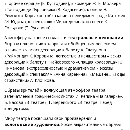
«Горячее сердце» (Б. Кустодиев), к комедии Ж.-Б. Мольера
«Господин де Пурсоньяк» (В. Ходасевич), к опере Н.
Римского-Корсакова «Сказание о невидимом граде Китеже»
(И. Юдина), к спектаклю «Мирандолина» по пьесе К.
Гольдони (Т. Русанова).
Атмосферу на сцене создают и
театральные декорации
.
Выразительностью колорита и обобщенным решением
отличается эскиз декорации к балету А. Глазунова
«Раймонда» К. Коровина, легкостью и изяществом – эскиз
декорации к балету П. Чайковского «Спящая красавица» Ю.
Пименова, экспрессивностью и драматизмом – эскизы
декораций к спектаклям «Анна Каренина», «Мещане», «Годы
странствий» А. Клочкова.
Образы зрителей и волнующая атмосфера театра
запечатлены в графических листах И. Репина «На галерке»,
Б. Басова «В театре», Г. Верейского «В театре. Перед
концертом».
Миру театра посвящали свои произведения и
вологодские художники
. Яркие выразительные образы