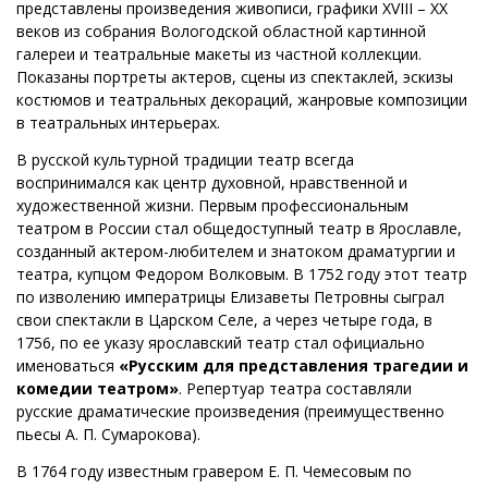
представлены произведения живописи, графики XVIII – XX
веков из собрания Вологодской областной картинной
галереи и театральные макеты из частной коллекции.
Показаны портреты актеров, сцены из спектаклей, эскизы
костюмов и театральных декораций, жанровые композиции
в театральных интерьерах.
В русской культурной традиции театр всегда
воспринимался как центр духовной, нравственной и
художественной жизни. Первым профессиональным
театром в России стал общедоступный театр в Ярославле,
созданный актером-любителем и знатоком драматургии и
театра, купцом Федором Волковым. В 1752 году этот театр
по изволению императрицы Елизаветы Петровны сыграл
свои спектакли в Царском Селе, а через четыре года, в
1756, по ее указу ярославский театр стал официально
именоваться
«Русским для представления трагедии и
комедии театром»
. Репертуар театра составляли
русские драматические произведения (преимущественно
пьесы А. П. Сумарокова).
В 1764 году известным гравером Е. П. Чемесовым по