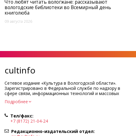
Что любят читать вологжане: рассказывают
вологодские библиотеки во Всемирный день
книголюба
09 августа 2026
cultinfo
Сетевое издание «Культура в Вологодской области».
Зарегистрировано в Федеральной службе по надзору в
сфере связи, информационных технологий и массовых
коммуникаций.
Подробнее
Регистрационный номер и дата принятия решения о
регистрации: ЭЛ № ФС77-83275 от 19 мая 2022 г.
Тел/факс:
Учредитель КУ ВО «Информационно-аналитический центр
+7 (8172) 21-04-24
культуры»
Адрес учредителя и редакции: 160000, Вологодская обл., г.
Редакционно-издательский отдел:
Вологда, ул. Марии Ульяновой, д.10