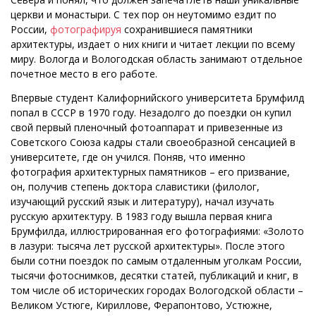
церкви и монастыри. С тех пор он неутомимо ездит по
России,
фотографируя
сохранившиеся памятники
архитектуры, издает о них книги и читает лекции по всему
миру. Вологда и Вологодская область занимают отдельное
почетное место в его работе.
Впервые студент Калифорнийского университета Брумфилд
попал в СССР в 1970 году. Незадолго до поездки он купил
свой первый пленочный фотоаппарат и привезенные из
Советского Союза кадры стали своеобразной сенсацией в
университете, где он учился. Поняв, что именно
фотография архитектурных памятников – его призвание,
он, получив степень доктора славистики (филолог,
изучающий русский язык и литературу), начал изучать
русскую архитектуру. В 1983 году вышла первая книга
Брумфилда, иллюстрированная его фотографиями: «Золото
в лазури: тысяча лет русской архитектуры». После этого
были сотни поездок по самым отдаленным уголкам России,
тысячи фотоснимков, десятки статей, публикаций и книг, в
том числе об исторических городах Вологодской области –
Великом Устюге, Кириллове, Ферапонтово, Устюжне,