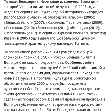
Тотьме, Белозерске, Череповце и, конечно, Вологде, к
которой Уильям питает особые чувства. С 2005 года
издается серия книг Брумфилда об исторических городах
Вологодской области: «Вологодский альбом» (2005);
«Великий Устюг» (2007); «Кириллов. Ферапонтово» (2009);
«Устюжна» (2010); «Белозерск» (2011); «Вологда» (2012);
«Череповец» (2017). В серии «Открывая Россию/Discovering
Russia» в 2005 году вышел его фотоальбом, целиком
посвященный архитектурному наследию Тотьмы.
За время своей работы Уильям Брумфилд в общей
сложности прожил в СССР и России больше 15 лет; в
Вологде был около полусотни раз. Особенно любит
фотографировать вологодский Софийский собор: зимой и
летом, в разное время дня, улавливая свет, находя все
новые ракурсы. На портале «Культура в Вологодской
области» в начале 2000-х годов был создан его
русскоязычный сайт, на котором представлены десятки
тысяч фотографий архитектурных памятников России,
сделанных профессором. Время от времени он проводит в
Вологде публичные лекции, встречается с журналистами,
рассказывает о своей работе. Последняя такая встреча