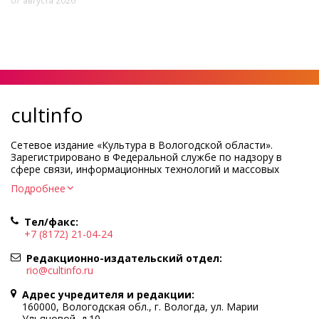
cultinfo
Сетевое издание «Культура в Вологодской области».
Зарегистрировано в Федеральной службе по надзору в
сфере связи, информационных технологий и массовых
коммуникаций.
Подробнее
Регистрационный номер и дата принятия решения о
регистрации: ЭЛ № ФС77-83275 от 19 мая 2022 г.
Тел/факс:
Учредитель КУ ВО «Информационно-аналитический центр
+7 (8172) 21-04-24
культуры»
Адрес учредителя и редакции: 160000, Вологодская обл., г.
Редакционно-издательский отдел:
Вологда, ул. Марии Ульяновой, д.10
rio@cultinfo.ru
Главный редактор — Легчанова Елена Григорьевна
Адрес учредителя и редакции:
Политика в отношении обработки персональных данных
160000, Вологодская обл., г. Вологда, ул. Марии
Ульяновой, д.10