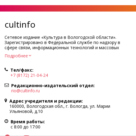
cultinfo
Сетевое издание «Культура в Вологодской области».
Зарегистрировано в Федеральной службе по надзору в
сфере связи, информационных технологий и массовых
коммуникаций.
Подробнее
Регистрационный номер и дата принятия решения о
регистрации: ЭЛ № ФС77-83275 от 19 мая 2022 г.
Тел/факс:
Учредитель КУ ВО «Информационно-аналитический центр
+7 (8172) 21-04-24
культуры»
Адрес учредителя и редакции: 160000, Вологодская обл., г.
Редакционно-издательский отдел:
Вологда, ул. Марии Ульяновой, д.10
rio@cultinfo.ru
Главный редактор — Легчанова Елена Григорьевна
Адрес учредителя и редакции:
Политика в отношении обработки персональных данных
160000, Вологодская обл., г. Вологда, ул. Марии
Ульяновой, д.10
При полном или частичном использовании информации
портала гиперссылка на cultinfo.ru обязательна.
Время работы:
Редакция не несет ответственности за достоверность
с 8:00 до 17:00
информации, содержащейся в рекламных объявлениях.