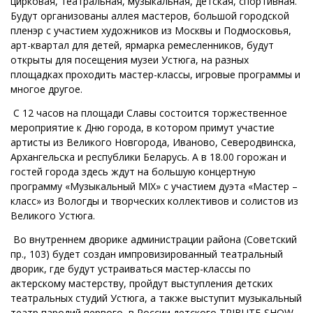
цирковая, театральная, музыкальная, детская, спортивная.
Будут организованы аллея мастеров, большой городской
пленэр с участием художников из Москвы и Подмосковья,
арт-квартал для детей, ярмарка ремесленников, будут
открыты для посещения музеи Устюга, на разных
площадках проходить мастер-классы, игровые программы и
многое другое.
С 12 часов на площади Славы состоится торжественное
мероприятие к Дню города, в котором примут участие
артисты из Великого Новгорода, Иваново, Северодвинска,
Архангельска и республики Беларусь. А в 18.00 горожан и
гостей города здесь ждут на большую концертную
программу «Музыкальный MIX» с участием дуэта «Мастер –
класс» из Вологды и творческих коллективов и солистов из
Великого Устюга.
Во внутреннем дворике администрации района (Советский
пр., 103) будет создан импровизированный театральный
дворик, где будут устраиваться мастер-классы по
актерскому мастерству, пройдут выступления детских
театральных студий Устюга, а также выступит музыкальный
театр пародий первого в России детского TRIBUTE-SHOW