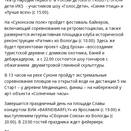
дети-ИКS - участников шоу «Голос.Дети», «Синяя птица» и
«Лучше всех» (с 15.00).
На «Сухонском поле» пройдет фестиваль байкеров,
включающий соревнования на ретромотоциклах, а также
развернется интерактивная площадка клуба исторической
реконструкции «Ратник» из Вологды (с 10.00). Здесь же
будет презентован проект «Дед Ероха» –воссоздание
туристской деревни с домиком охотника, баней и
дебаркадером, а с 22.00 состоится шоу гончаров с
обжиганием двухметровой глиняной скульптуры.
В 13 часов на реке Сухоне пройдут экстремальные
соревнования пловцов на открытой воде на дистанции 5 км.
Старт – у деревни Мединицино, финиш – на набережной у
арт-объекта «Солнечные часы».
Завершится праздничный день на площади Славы
концертом ВИА «BARNEIBARFLY» из Ярославля (с 19.00) и
выступлением группы «Сборная Союза» из Вологды (с
20.00). В 23.00 гостей праздника ждет фейерверк.