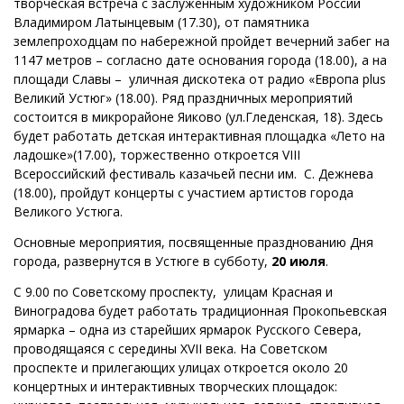
творческая встреча с заслуженным художником России
Владимиром Латынцевым (17.30), от памятника
землепроходцам по набережной пройдет вечерний забег на
1147 метров – согласно дате основания города (18.00), а на
площади Славы – уличная дискотека от радио «Европа plus
Великий Устюг» (18.00). Ряд праздничных мероприятий
состоится в микрорайоне Яиково (ул.Гледенская, 18). Здесь
будет работать детская интерактивная площадка «Лето на
ладошке»(17.00), торжественно откроется VIII
Всероссийский фестиваль казачьей песни им. С. Дежнева
(18.00), пройдут концерты с участием артистов города
Великого Устюга.
Основные мероприятия, посвященные празднованию Дня
города, развернутся в Устюге в субботу,
20 июля
.
С 9.00 по Советскому проспекту, улицам Красная и
Виноградова будет работать традиционная Прокопьевская
ярмарка – одна из старейших ярмарок Русского Севера,
проводящаяся с середины XVII века. На Советском
проспекте и прилегающих улицах откроется около 20
концертных и интерактивных творческих площадок: