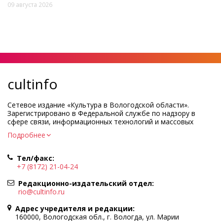
09 августа 2026
cultinfo
Сетевое издание «Культура в Вологодской области».
Зарегистрировано в Федеральной службе по надзору в
сфере связи, информационных технологий и массовых
коммуникаций.
Подробнее
Регистрационный номер и дата принятия решения о
регистрации: ЭЛ № ФС77-83275 от 19 мая 2022 г.
Тел/факс:
Учредитель КУ ВО «Информационно-аналитический центр
+7 (8172) 21-04-24
культуры»
Адрес учредителя и редакции: 160000, Вологодская обл., г.
Редакционно-издательский отдел:
Вологда, ул. Марии Ульяновой, д.10
rio@cultinfo.ru
Главный редактор — Легчанова Елена Григорьевна
Адрес учредителя и редакции:
Политика в отношении обработки персональных данных
160000, Вологодская обл., г. Вологда, ул. Марии