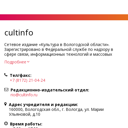
cultinfo
Сетевое издание «Культура в Вологодской области».
Зарегистрировано в Федеральной службе по надзору в
сфере связи, информационных технологий и массовых
коммуникаций.
Подробнее
Регистрационный номер и дата принятия решения о
регистрации: ЭЛ № ФС77-83275 от 19 мая 2022 г.
Тел/факс:
Учредитель КУ ВО «Информационно-аналитический центр
+7 (8172) 21-04-24
культуры»
Адрес учредителя и редакции: 160000, Вологодская обл., г.
Редакционно-издательский отдел:
Вологда, ул. Марии Ульяновой, д.10
rio@cultinfo.ru
Главный редактор — Легчанова Елена Григорьевна
Адрес учредителя и редакции:
Политика в отношении обработки персональных данных
160000, Вологодская обл., г. Вологда, ул. Марии
Ульяновой, д.10
При полном или частичном использовании информации
портала гиперссылка на cultinfo.ru обязательна.
Время работы:
Редакция не несет ответственности за достоверность