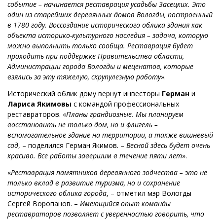
событие – начинается реставрация усадьбы Засецких. Это
один из старейших деревянных домов Вологды, построенный
в 1780 году. Воссоздание исторического облика здания как
объекта историко-культурного наследия – задача, которую
можно выполнить только сообща. Реставрация будет
проходить при поддержке Правительства области,
Администрации города Вологды и меценатов, которые
взялись за эту тяжелую, скрупулезную работу
».
Исторический облик дому вернут инвесторы
Герман
и
Лариса Якимовы
с командой профессиональных
реставраторов. «
Планы грандиозные. Мы планируем
восстановить не только дом, но и флигель –
вспомогательное здание на территории, а также вишневый
сад
, – поделился Герман Якимов. –
Весной здесь будет очень
красиво. Все работы завершим в течение пяти лет
».
«
Реставрация памятников деревянного зодчества – это не
только вклад в развитие туризма, но и сохранение
исторического облика города
, – отметил мэр Вологды
Сергей Воропанов. –
Имеющийся опыт команды
реставраторов позволяет с уверенностью говорить, что