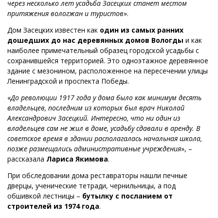
через несколько лет усадьба Засецких станет местом
притяжения вологжан и туристов
».
Дом Засецких известен как
один из самых ранних
дошедших до нас деревянных домов Вологды
и как
наиболее примечательный образец городской усадьбы с
сохранившейся территорией. Это одноэтажное деревянное
здание с мезонином, расположенное на пересечении улицы
Ленинградской и проспекта Победы.
«
До революции 1917 года у дома было как минимум десять
владельцев, последним из которых был врач Николай
Александрович Засецкий. Интересно, что ни один из
владельцев сам не жил в доме, усадьбу сдавали в аренду. В
советское время в здании располагалась начальная школа,
позже размещались административные учреждения
», –
рассказала
Лариса Якимова
.
При обследовании дома реставраторы нашли печные
дверцы, ученические тетради, чернильницы, а под
обшивкой лестницы –
бутылку с посланием от
строителей из 1974 года
.