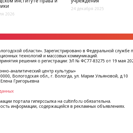
дском институте права и
учреждения
мики
24 декабря 2025
ля 2026
ологодской области». Зарегистрировано в Федеральной службе 
ационных технологий и массовых коммуникаций.
ринятия решения о регистрации: ЭЛ № ФС77-83275 от 19 мая 202
нно-аналитический центр культуры»
0000, Вологодская обл., г. Вологда, ул. Марии Ульяновой, д.10
 Елена Григорьевна
данных
ции портала гиперссылка на cultinfo.ru обязательна.
ность информации, содержащейся в рекламных объявлениях.