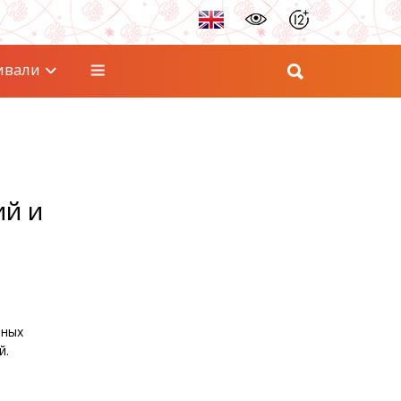
ивали
ий и
пных
й.