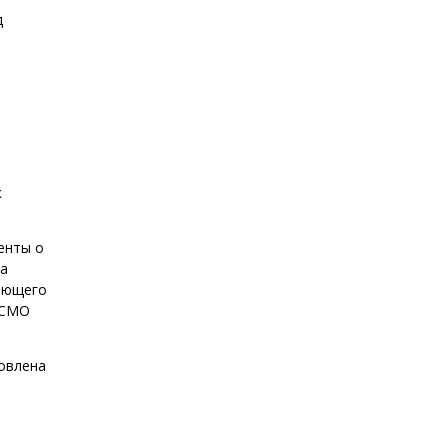
д
к
енты о
та
вающего
 ПСМО
товлена