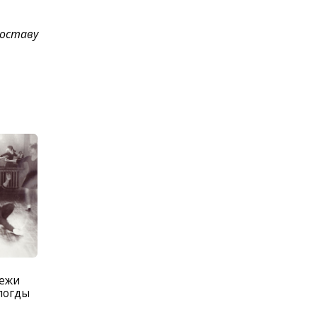
составу
дежи
логды