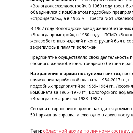
«Вологдолесжелдорстрой». В 1960 году трест был
объединился с Комбинатом подсобных предприят
«Стройдеталь», а в 1965-м – треста №61 «Железо
В 1967 году Вологодский завод железобетонных 
«Вологдапромстрой», в 1980 году – ПСМО «Волог
железобетонных изделий и конструкций был в с
закрепилось в памяти вологжан.
Предприятие осуществляло свою деятельность по 
сборного железобетона, товарного бетона и рас
На хранение в архив поступили
приказы, прот
начислении заработной платы за 1954-2017 гг., 
подсобных предприятий за 1955–1964 гг., Лесопи
комбината за 1965–1970 гг., Вологодского асфал
«Вологдатяжстрой» за 1983–1987 гг.
Сегодня на хранении в архиве находятся докумен
501 архивная справка, а ежегодно в архив посту
Теги:
областной архив по личному составу
,