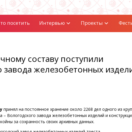
то посетить
Интервью
Проекты
Фест
ичному составу поступили
 завода железобетонных издел
у
принял на постоянное хранение около 2268 дел одного из кру
 – Вологодского завода железобетонных изделий и конструкци
койны за сохранность своих архивных данных.
логодский завод железобетонных изделий треста