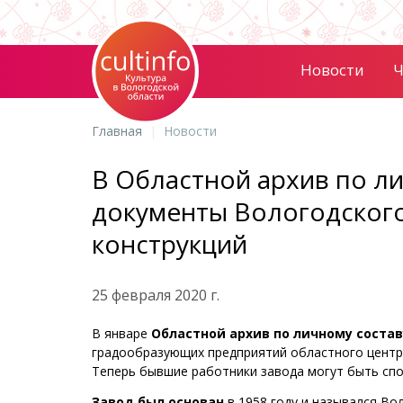
Новости
Ч
Главная
Новости
В Областной архив по л
документы Вологодского
конструкций
25 февраля 2020 г.
В январе
Областной архив по личному состав
градообразующих предприятий областного центра
Теперь бывшие работники завода могут быть спо
Завод был основан
в 1958 году и назывался Во