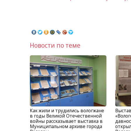
Новости по теме
Как жили и трудились вологжане
Выста
в годы Великой Отечественной
«Волог
войны рассказывает выставка в
давнос
Муниципальном архиве города
открыл