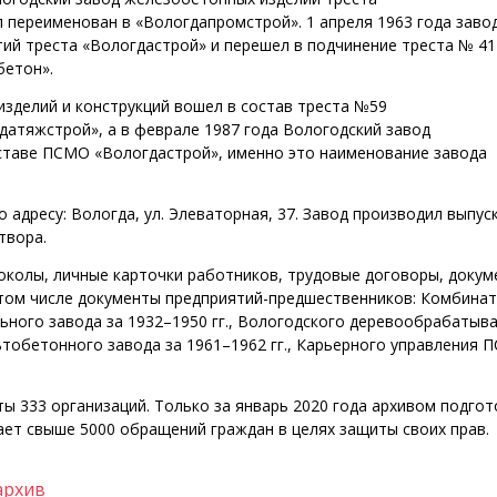
 переименован в «Вологдапромстрой». 1 апреля 1963 года заво
ий треста «Вологдастрой» и перешел в подчинение треста № 41
бетон».
изделий и конструкций вошел в состав треста №59
датяжстрой», а в феврале 1987 года Вологодский завод
оставе ПСМО «Вологдастрой», именно это наименование завода
адресу: Вологда, ул. Элеваторная, 37. Завод производил выпус
твора.
околы, личные карточки работников, трудовые договоры, докум
в том числе документы предприятий-предшественников: Комбина
льного завода за 1932–1950 гг., Вологодского деревообрабаты
ьтобетонного завода за 1961–1962 гг., Карьерного управления
ты 333 организаций. Только за январь 2020 года архивом подго
пает свыше 5000 обращений граждан в целях защиты своих прав.
архив