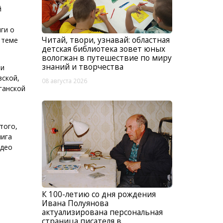
й
ги о
Читай, твори, узнавай: областная
в теме
детская библиотека зовет юных
вологжан в путешествие по миру
знаний и творчества
 и
вской,
08 августа 2026
ганской
того,
нига
идео
К 100-летию со дня рождения
Ивана Полуянова
актуализирована персональная
страница писателя в