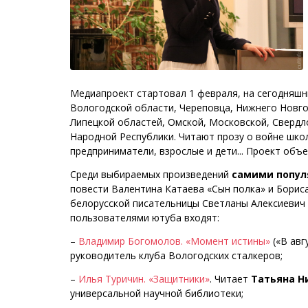
Медиапроект стартовал 1 февраля, на сегодняшн
Вологодской области, Череповца, Нижнего Новго
Липецкой областей, Омской, Московской, Свердл
Народной Республики. Читают прозу о войне школ
предприниматели, взрослые и дети... Проект объ
Среди выбираемых произведений
самими попул
повести Валентина Катаева «Сын полка» и Бориса
белорусской писательницы Светланы Алексиевич 
пользователями ютуба входят:
–
Владимир Богомолов. «Момент истины»
(«В авг
руководитель клуба Вологодских сталкеров;
–
Илья Туричин. «Защитники»
. Читает
Татьяна Н
универсальной научной библиотеки;