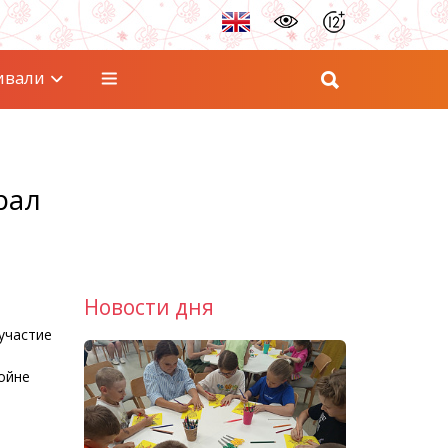
ивали
рал
Новости дня
участие
ойне