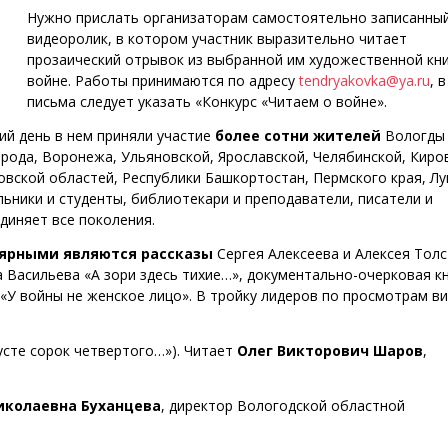
Нужно прислать организаторам самостоятельно записанны
видеоролик, в котором участник выразительно читает
прозаический отрывок из выбранной им художественной кни
войне. Работы принимаются по адресу
tendryakovka@ya.ru
, 
письма следует указать «Конкурс «Читаем о войне».
ий день в нем приняли участие
более сотни жителей
Вологды
рода, Воронежа, Ульяновской, Ярославской, Челябинской, Киро
овской областей, Республики Башкортостан, Пермского края, Лу
ьники и студенты, библиотекари и преподаватели, писатели и
единяет все поколения.
ярными являются рассказы
Сергея Алексеева и Алексея Толс
 Васильева «А зори здесь тихие…», документально-очерковая к
«У войны не женское лицо». В тройку лидеров по просмотрам в
усте сорок четвертого…»). Читает
Олег Викторович Шаров
,
иколаевна Буханцева
, директор Вологодской областной