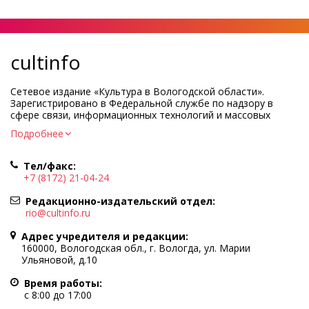
cultinfo
Сетевое издание «Культура в Вологодской области».
Зарегистрировано в Федеральной службе по надзору в
сфере связи, информационных технологий и массовых
коммуникаций.
Подробнее
Регистрационный номер и дата принятия решения о
регистрации: ЭЛ № ФС77-83275 от 19 мая 2022 г.
Тел/факс:
Учредитель КУ ВО «Информационно-аналитический центр
+7 (8172) 21-04-24
культуры»
Адрес учредителя и редакции: 160000, Вологодская обл., г.
Редакционно-издательский отдел:
Вологда, ул. Марии Ульяновой, д.10
rio@cultinfo.ru
Главный редактор — Легчанова Елена Григорьевна
Адрес учредителя и редакции:
Политика в отношении обработки персональных данных
160000, Вологодская обл., г. Вологда, ул. Марии
Ульяновой, д.10
При полном или частичном использовании информации
портала гиперссылка на cultinfo.ru обязательна.
Время работы:
Редакция не несет ответственности за достоверность
с 8:00 до 17:00
информации, содержащейся в рекламных объявлениях.