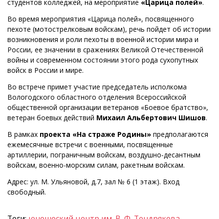
студентов колледжей, на мероприятие
«Царица полей»
.
Во время мероприятия «Царица полей», посвященного
пехоте (мотострелковым войскам), речь пойдет об истории
возникновения и роли пехоты в военной истории мира и
России, ее значении в сражениях Великой Отечественной
войны и современном состоянии этого рода сухопутных
войск в России и мире.
Во встрече примет участие председатель исполкома
Вологодского областного отделения Всероссийской
общественной организации ветеранов «Боевое братство»,
ветеран боевых действий
Михаил Альбертович Шишов
.
В рамках
проекта «На страже Родины»
предполагаются
ежемесячные встречи с военными, посвященные
артиллерии, пограничным войскам, воздушно-десантным
войскам, военно-морским силам, ракетным войскам.
Адрес: ул. М. Ульяновой, д.7, зал № 6 (1 этаж). Вход
свободный.
Теги:
юношеский центр им. В. Ф. Тендрякова